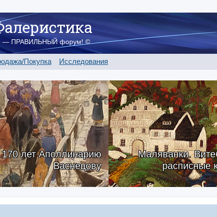
Фалеристика
о — ПРАВИЛЬНЫЙ форум! ©
одажа/Покупка
Исследования
170 лет Аполлинарию
Маляванки. Вите
Васнецову
расписные 