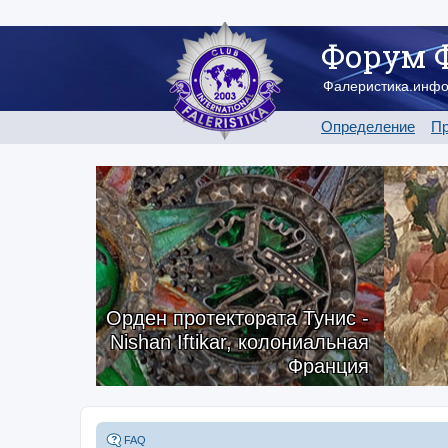
Форум 
Фалеристика.инф
Определение
Пр
Орден протектората Тунис -
Nishan Iftikar, колониальная
Франция
FAQ