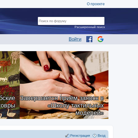
О проекте
Расширенный поиск
Войти
бские
Завершается приём заявок в
ковры
«Школу тактильных
моделей»
Регистрация
Вход