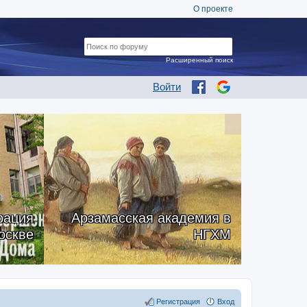
О проекте
Расширенный поиск
Войти
рация
Арзамасская академия в
оскве
НГХМ
Регистрация
Вход