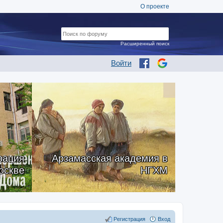
О проекте
Расширенный поиск
Войти
рация
Арзамасская академия в
оскве
НГХМ
Регистрация
Вход