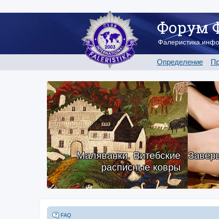
Форум 
Фалеристика.инф
Определение
Пр
Маляванки. Витебские
Заверш
расписные ковры
FAQ