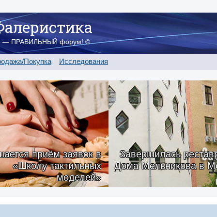
Фалеристика
о — ПРАВИЛЬНЫЙ форум! ©
одажа/Покупка
Исследования
ается приём заявок в
Завершилась рестав
«Школу тактильных
Дома Мельникова в М
моделей»