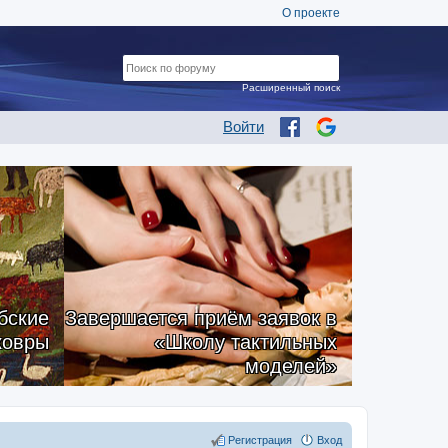
О проекте
Расширенный поиск
Войти
бские
Завершается приём заявок в
ковры
«Школу тактильных
моделей»
Регистрация
Вход