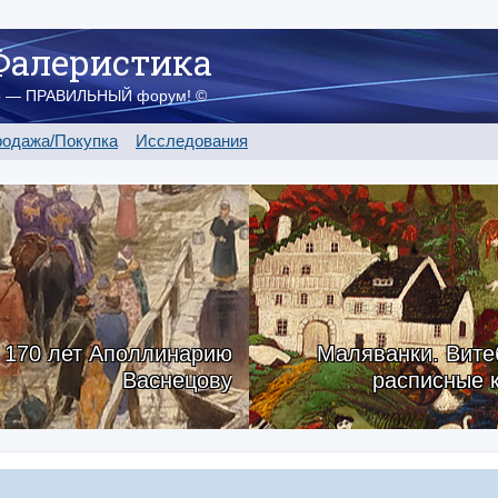
Фалеристика
о — ПРАВИЛЬНЫЙ форум! ©
одажа/Покупка
Исследования
170 лет Аполлинарию
Маляванки. Вите
Васнецову
расписные 