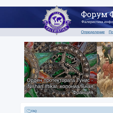
Форум 
Фалеристика.инф
Определение
Пр
Орден протектората Тунис -
Nishan Iftikar, колониальная
Франция
FAQ