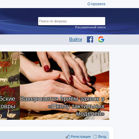
О проекте
Расширенный поиск
Войти
бские
Завершается приём заявок в
ковры
«Школу тактильных
моделей»
Регистрация
Вход