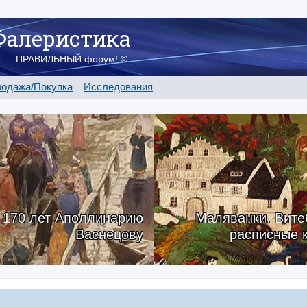
Фалеристика
о — ПРАВИЛЬНЫЙ форум! ©
одажа/Покупка
Исследования
170 лет Аполлинарию
Маляванки. Вите
Васнецову
расписные 