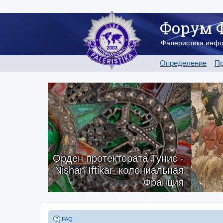
Форум 
Фалеристика.инф
Определение
Пр
Орден протектората Тунис -
Nishan Iftikar, колониальная
Франция
FAQ