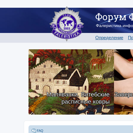
Форум 
Фалеристика.инф
Определение
Пр
Маляванки. Витебские
Заверш
расписные ковры
FAQ