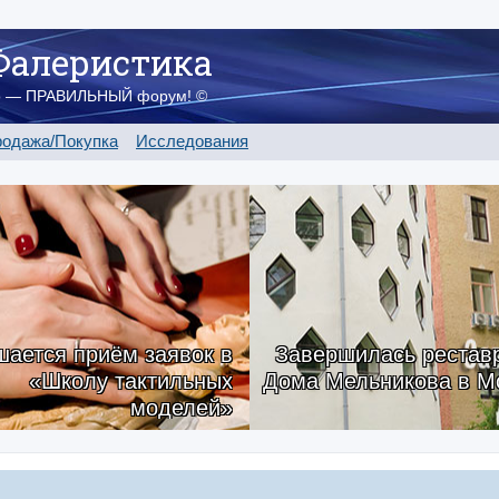
Фалеристика
о — ПРАВИЛЬНЫЙ форум! ©
одажа/Покупка
Исследования
ается приём заявок в
Завершилась рестав
«Школу тактильных
Дома Мельникова в М
моделей»