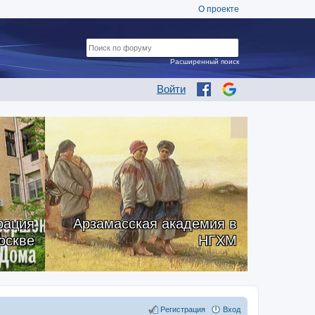
О проекте
Расширенный поиск
Войти
рация
Арзамасская академия в
оскве
НГХМ
Регистрация
Вход