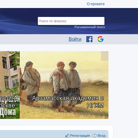
О проекте
Расширенный поиск
Войти
рация
Арзамасская академия в
оскве
НГХМ
Регистрация
Вход