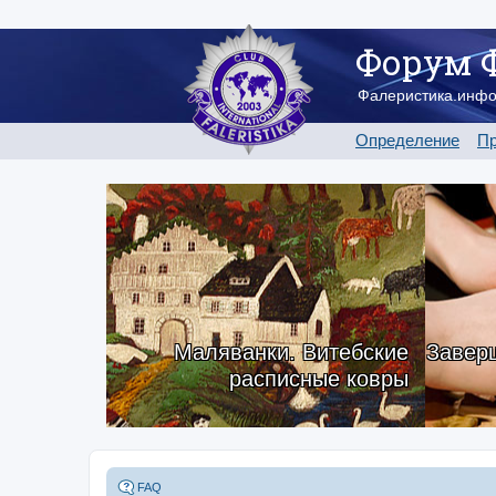
Форум 
Фалеристика.инф
Определение
Пр
Маляванки. Витебские
Заверш
расписные ковры
FAQ