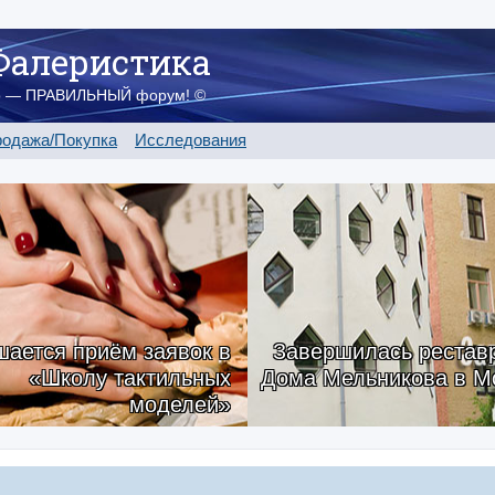
Фалеристика
о — ПРАВИЛЬНЫЙ форум! ©
одажа/Покупка
Исследования
ается приём заявок в
Завершилась рестав
«Школу тактильных
Дома Мельникова в М
моделей»