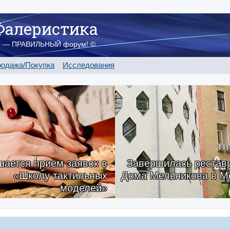
Фалеристика
о — ПРАВИЛЬНЫЙ форум! ©
одажа/Покупка
Исследования
ается приём заявок в
Завершилась рестав
«Школу тактильных
Дома Мельникова в М
моделей»