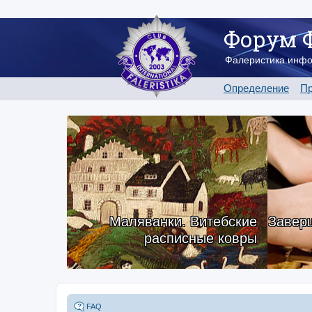
Форум 
Фалеристика.инф
Определение
Пр
Маляванки. Витебские
Заверш
расписные ковры
FAQ