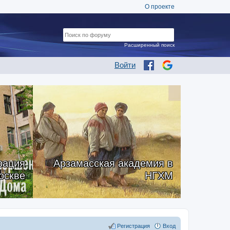
О проекте
Расширенный поиск
Войти
рация
Арзамасская академия в
оскве
НГХМ
Регистрация
Вход