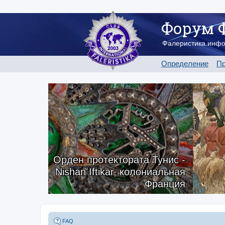
Форум 
Фалеристика.инф
Определение
Пр
Орден протектората Тунис -
Nishan Iftikar, колониальная
Франция
FAQ