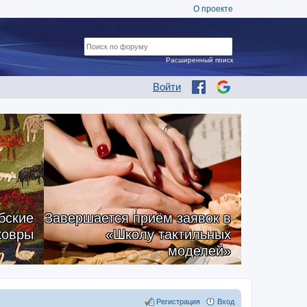
О проекте
Расширенный поиск
Войти
бские
Завершается приём заявок в
ковры
«Школу тактильных
моделей»
Регистрация
Вход