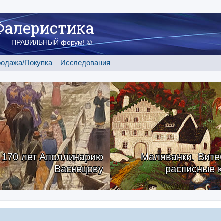
Фалеристика
о — ПРАВИЛЬНЫЙ форум! ©
одажа/Покупка
Исследования
170 лет Аполлинарию
Маляванки. Вите
Васнецову
расписные 