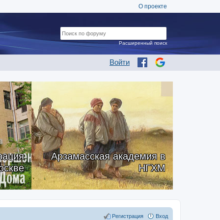
О проекте
Расширенный поиск
Войти
рация
Арзамасская академия в
оскве
НГХМ
Регистрация
Вход