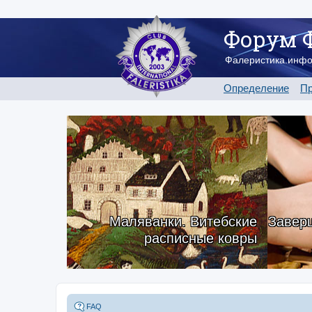
Форум 
Фалеристика.инф
Определение
Пр
Маляванки. Витебские
Заверш
расписные ковры
FAQ