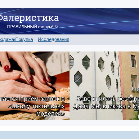
Фалеристика
о — ПРАВИЛЬНЫЙ форум! ©
одажа/Покупка
Исследования
ается приём заявок в
Завершилась рестав
«Школу тактильных
Дома Мельникова в М
моделей»