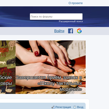
О проекте
Расширенный поиск
Войти
бские
Завершается приём заявок в
ковры
«Школу тактильных
моделей»
Регистрация
Вход