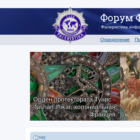
Форум 
Фалеристика.инф
Определение
Пр
Орден протектората Тунис -
Nishan Iftikar, колониальная
Франция
FAQ