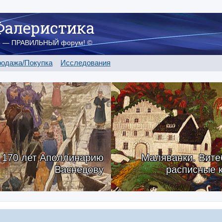
Фалеристика
о — ПРАВИЛЬНЫЙ форум! ©
одажа/Покупка
Исследования
170 лет Аполлинарию
Маляванки. Вите
Васнецову
расписные 