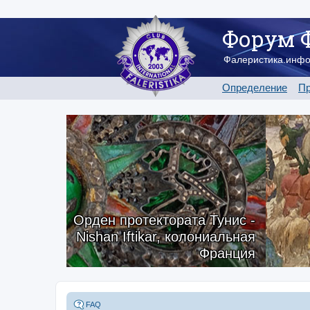
Форум 
Фалеристика.инф
Определение
Пр
Орден протектората Тунис -
Nishan Iftikar, колониальная
Франция
FAQ