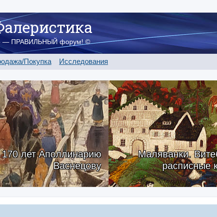
Фалеристика
о — ПРАВИЛЬНЫЙ форум! ©
одажа/Покупка
Исследования
170 лет Аполлинарию
Маляванки. Вите
Васнецову
расписные 