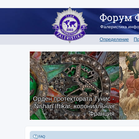
Форум 
Фалеристика.инф
Определение
Пр
Орден протектората Тунис -
Nishan Iftikar, колониальная
Франция
FAQ