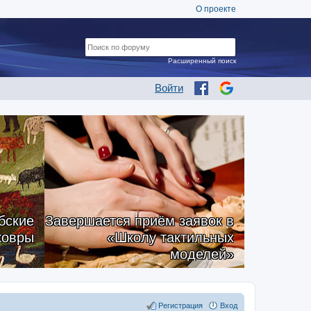
О проекте
Расширенный поиск
Войти
бские
Завершается приём заявок в
ковры
«Школу тактильных
моделей»
Регистрация
Вход