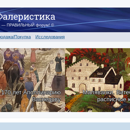
Фалеристика
о — ПРАВИЛЬНЫЙ форум! ©
одажа/Покупка
Исследования
170 лет Аполлинарию
Маляванки. Вите
Васнецову
расписные 