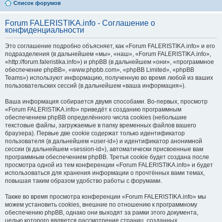
Список форумов
Forum FALERISTIKA.info - Соглашение о
конфиденциальности
Это соглашение подробно объясняет, как «Forum FALERISTIKA.info» и его
подразделения (в дальнейшем «мы», «наш», «Forum FALERISTIKA.info»,
«http://forum.faleristika.info») и phpBB (в дальнейшем «они», «программное
обеспечение phpBB», «www.phpbb.com», «phpBB Limited», «phpBB
Teams») используют информацию, полученную во время любой из ваших
пользовательских сессий (в дальнейшем «ваша информация»).
Ваша информация собирается двумя способами. Во-первых, просмотр
«Forum FALERISTIKA.info» приведёт к созданию программным
обеспечением phpBB определённого числа cookies (небольшие
текстовые файлы, загружаемые в папку временных файлов вашего
браузера). Первые две cookie содержат только идентификатор
пользователя (в дальнейшем «user-id») и идентификатор анонимной
сессии (в дальнейшем «session-id»), автоматически присвоенные вам
программным обеспечением phpBB. Третья cookie будет создана после
просмотра одной из тем конференции «Forum FALERISTIKA.info» и будет
использоваться для хранения информации о прочтённых вами темах,
повышая таким образом удобство работы с форумами.
Также во время просмотра конференции «Forum FALERISTIKA.info» мы
можем установить cookies, внешние по отношению к программному
обеспечению phpBB, однако они выходят за рамки этого документа,
целью которого является рассмотрение страниц, созданных