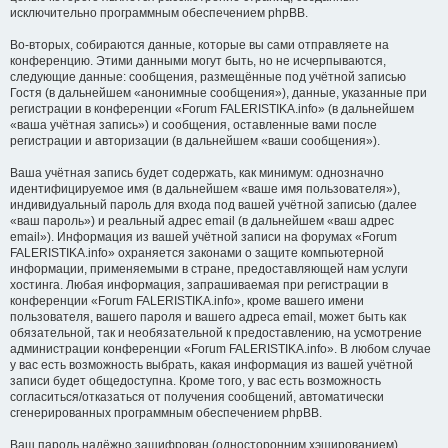
исключительно программным обеспечением phpBB.
Во-вторых, собираются данные, которые вы сами отправляете на
конференцию. Этими данными могут быть, но не исчерпываются,
следующие данные: сообщения, размещённые под учётной записью
Гостя (в дальнейшем «анонимные сообщения»), данные, указанные при
регистрации в конференции «Forum FALERISTIKA.info» (в дальнейшем
«ваша учётная запись») и сообщения, оставленные вами после
регистрации и авторизации (в дальнейшем «ваши сообщения»).
Ваша учётная запись будет содержать, как минимум: однозначно
идентифицируемое имя (в дальнейшем «ваше имя пользователя»),
индивидуальный пароль для входа под вашей учётной записью (далее
«ваш пароль») и реальный адрес email (в дальнейшем «ваш адрес
email»). Информация из вашей учётной записи на форумах «Forum
FALERISTIKA.info» охраняется законами о защите компьютерной
информации, применяемыми в стране, предоставляющей нам услуги
хостинга. Любая информация, запрашиваемая при регистрации в
конференции «Forum FALERISTIKA.info», кроме вашего имени
пользователя, вашего пароля и вашего адреса email, может быть как
обязательной, так и необязательной к предоставлению, на усмотрение
администрации конференции «Forum FALERISTIKA.info». В любом случае
у вас есть возможность выбрать, какая информация из вашей учётной
записи будет общедоступна. Кроме того, у вас есть возможность
согласиться/отказаться от получения сообщений, автоматически
сгенерированных программным обеспечением phpBB.
Ваш пароль надёжно зашифрован (односторонним хэшированием).