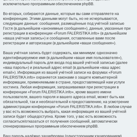
исключительно программным обеспечением phpBB.
Во-вторых, собираются данные, которые вы сами отправляете на
конференцию. Этими данными могут быть, но не исчерпываются,
следующие данные: сообщения, размещённые под учётной записью
Гостя (в дальнейшем «анонимные сообщения»), данные, указанные при
регистрации в конференции «Forum FALERISTIKA.info» (в дальнейшем
«ваша учётная запись») и сообщения, оставленные вами после
регистрации и авторизации (в дальнейшем «ваши сообщения»).
Ваша учётная запись будет содержать, как минимум: однозначно
идентифицируемое имя (в дальнейшем «ваше имя пользователя»),
индивидуальный пароль для входа под вашей учётной записью (далее
«ваш пароль») и реальный адрес email (в дальнейшем «ваш адрес
email»). Информация из вашей учётной записи на форумах «Forum
FALERISTIKA.info» охраняется законами о защите компьютерной
информации, применяемыми в стране, предоставляющей нам услуги
хостинга. Любая информация, запрашиваемая при регистрации в
конференции «Forum FALERISTIKA.info», кроме вашего имени
пользователя, вашего пароля и вашего адреса email, может быть как
обязательной, так и необязательной к предоставлению, на усмотрение
администрации конференции «Forum FALERISTIKA.info». В любом случае
у вас есть возможность выбрать, какая информация из вашей учётной
записи будет общедоступна. Кроме того, у вас есть возможность
согласиться/отказаться от получения сообщений, автоматически
сгенерированных программным обеспечением phpBB.
Ваш пароль надёжно зашифрован (односторонним хэшированием).