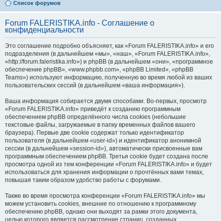
Список форумов
Forum FALERISTIKA.info - Соглашение о
конфиденциальности
Это соглашение подробно объясняет, как «Forum FALERISTIKA.info» и его
подразделения (в дальнейшем «мы», «наш», «Forum FALERISTIKA.info»,
«http://forum.faleristika.info») и phpBB (в дальнейшем «они», «программное
обеспечение phpBB», «www.phpbb.com», «phpBB Limited», «phpBB
Teams») используют информацию, полученную во время любой из ваших
пользовательских сессий (в дальнейшем «ваша информация»).
Ваша информация собирается двумя способами. Во-первых, просмотр
«Forum FALERISTIKA.info» приведёт к созданию программным
обеспечением phpBB определённого числа cookies (небольшие
текстовые файлы, загружаемые в папку временных файлов вашего
браузера). Первые две cookie содержат только идентификатор
пользователя (в дальнейшем «user-id») и идентификатор анонимной
сессии (в дальнейшем «session-id»), автоматически присвоенные вам
программным обеспечением phpBB. Третья cookie будет создана после
просмотра одной из тем конференции «Forum FALERISTIKA.info» и будет
использоваться для хранения информации о прочтённых вами темах,
повышая таким образом удобство работы с форумами.
Также во время просмотра конференции «Forum FALERISTIKA.info» мы
можем установить cookies, внешние по отношению к программному
обеспечению phpBB, однако они выходят за рамки этого документа,
целью которого является рассмотрение страниц, созданных