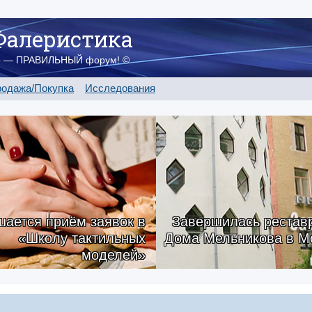
Фалеристика
о — ПРАВИЛЬНЫЙ форум! ©
одажа/Покупка
Исследования
ается приём заявок в
Завершилась рестав
«Школу тактильных
Дома Мельникова в М
моделей»