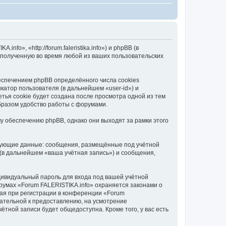
o», «http://forum.faleristika.info») и phpBB (в
полученную во время любой из ваших пользовательских
еспечением phpBB определённого числа cookies
атор пользователя (в дальнейшем «user-id») и
тья cookie будет создана после просмотра одной из тем
бразом удобство работы с форумами.
у обеспечению phpBB, однако они выходят за рамки этого
едующие данные: сообщения, размещённые под учётной
(в дальнейшем «ваша учётная запись») и сообщения,
дивидуальный пароль для входа под вашей учётной
румах «Forum FALERISTIKA.info» охраняется законами о
ая при регистрации в конференции «Forum
язательной к предоставлению, на усмотрение
ётной записи будет общедоступна. Кроме того, у вас есть