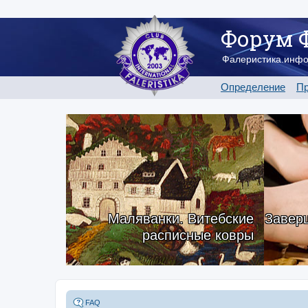
Форум 
Фалеристика.инф
Определение
Пр
Маляванки. Витебские
Заверш
расписные ковры
FAQ