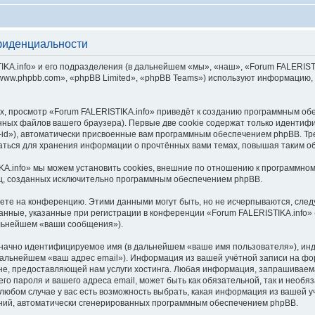
фиденциальности
.info» и его подразделения (в дальнейшем «мы», «наш», «Forum FALERISTIKA.inf
ww.phpbb.com», «phpBB Limited», «phpBB Teams») используют информацию, 
, просмотр «Forum FALERISTIKA.info» приведёт к созданию программным об
ных файлов вашего браузера). Первые две cookie содержат только идентифик
id»), автоматически присвоенные вам программным обеспечением phpBB. Тре
ваться для хранения информации о прочтённых вами темах, повышая таким о
A.info» мы можем установить cookies, внешние по отношению к программном
иц, созданных исключительно программным обеспечением phpBB.
яете на конференцию. Этими данными могут быть, но не исчерпываются, сл
нные, указанные при регистрации в конференции «Forum FALERISTIKA.info» 
альнейшем «ваши сообщения»).
означно идентифицируемое имя (в дальнейшем «ваше имя пользователя»), ин
 дальнейшем «ваш адрес email»). Информация из вашей учётной записи на фо
е, предоставляющей нам услуги хостинга. Любая информация, запрашиваем
его пароля и вашего адреса email, может быть как обязательной, так и необ
юбом случае у вас есть возможность выбрать, какая информация из вашей уч
ений, автоматически сгенерированных программным обеспечением phpBB.