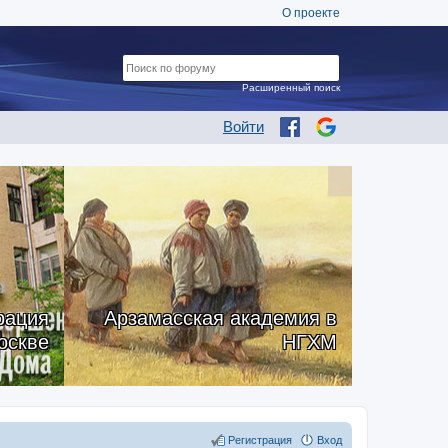
О проекте
Расширенный поиск
Войти
рация
Арзамасская академия в
оскве
НГХМ
Регистрация
Вход