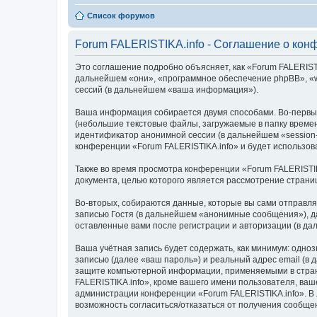
Список форумов
Forum FALERISTIKA.info - Соглашение о кон
Это соглашение подробно объясняет, как «Forum FALERISTIKA
дальнейшем «они», «программное обеспечение phpBB», «w
сессий (в дальнейшем «ваша информация»).
Ваша информация собирается двумя способами. Во-первых
(небольшие текстовые файлы, загружаемые в папку времен
идентификатор анонимной сессии (в дальнейшем «session-
конференции «Forum FALERISTIKA.info» и будет использо
Также во время просмотра конференции «Forum FALERISTIK
документа, целью которого является рассмотрение стран
Во-вторых, собираются данные, которые вы сами отправл
записью Гостя (в дальнейшем «анонимные сообщения»), да
оставленные вами после регистрации и авторизации (в д
Ваша учётная запись будет содержать, как минимум: одн
записью (далее «ваш пароль») и реальный адрес email (в
защите компьютерной информации, применяемыми в стран
FALERISTIKA.info», кроме вашего имени пользователя, ваш
администрации конференции «Forum FALERISTIKA.info». В л
возможность согласиться/отказаться от получения сообщ