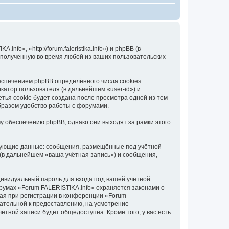
o», «http://forum.faleristika.info») и phpBB (в
полученную во время любой из ваших пользовательских
еспечением phpBB определённого числа cookies
атор пользователя (в дальнейшем «user-id») и
тья cookie будет создана после просмотра одной из тем
бразом удобство работы с форумами.
у обеспечению phpBB, однако они выходят за рамки этого
едующие данные: сообщения, размещённые под учётной
(в дальнейшем «ваша учётная запись») и сообщения,
дивидуальный пароль для входа под вашей учётной
румах «Forum FALERISTIKA.info» охраняется законами о
ая при регистрации в конференции «Forum
язательной к предоставлению, на усмотрение
ётной записи будет общедоступна. Кроме того, у вас есть