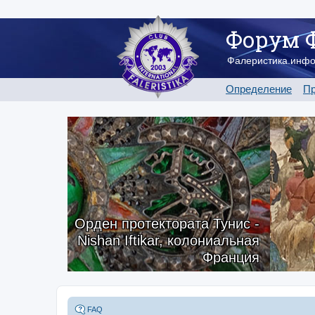
Форум 
Фалеристика.инф
Определение
Пр
Орден протектората Тунис -
Nishan Iftikar, колониальная
Франция
FAQ