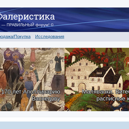
Фалеристика
о — ПРАВИЛЬНЫЙ форум! ©
одажа/Покупка
Исследования
170 лет Аполлинарию
Маляванки. Вите
Васнецову
расписные 