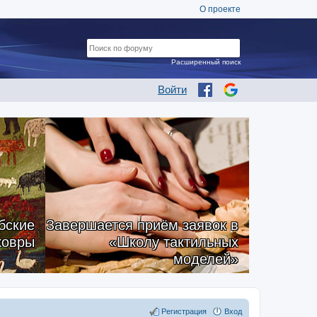
О проекте
Расширенный поиск
Войти
бские
Завершается приём заявок в
ковры
«Школу тактильных
моделей»
Регистрация
Вход