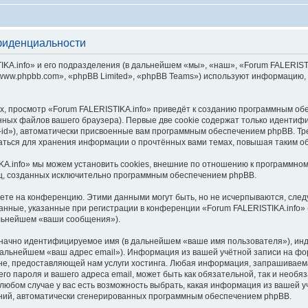
фиденциальности
.info» и его подразделения (в дальнейшем «мы», «наш», «Forum FALERISTIKA.inf
ww.phpbb.com», «phpBB Limited», «phpBB Teams») используют информацию, 
, просмотр «Forum FALERISTIKA.info» приведёт к созданию программным об
ных файлов вашего браузера). Первые две cookie содержат только идентифик
id»), автоматически присвоенные вам программным обеспечением phpBB. Тре
ваться для хранения информации о прочтённых вами темах, повышая таким о
A.info» мы можем установить cookies, внешние по отношению к программном
иц, созданных исключительно программным обеспечением phpBB.
яете на конференцию. Этими данными могут быть, но не исчерпываются, сл
нные, указанные при регистрации в конференции «Forum FALERISTIKA.info» 
альнейшем «ваши сообщения»).
означно идентифицируемое имя (в дальнейшем «ваше имя пользователя»), ин
 дальнейшем «ваш адрес email»). Информация из вашей учётной записи на фо
е, предоставляющей нам услуги хостинга. Любая информация, запрашиваем
его пароля и вашего адреса email, может быть как обязательной, так и необ
юбом случае у вас есть возможность выбрать, какая информация из вашей уч
ений, автоматически сгенерированных программным обеспечением phpBB.