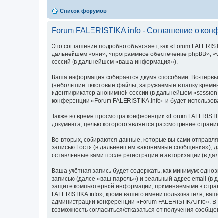
Список форумов
Forum FALERISTIKA.info - Соглашение о кон
Это соглашение подробно объясняет, как «Forum FALERISTIKA
дальнейшем «они», «программное обеспечение phpBB», «w
сессий (в дальнейшем «ваша информация»).
Ваша информация собирается двумя способами. Во-первых
(небольшие текстовые файлы, загружаемые в папку времен
идентификатор анонимной сессии (в дальнейшем «session-
конференции «Forum FALERISTIKA.info» и будет использо
Также во время просмотра конференции «Forum FALERISTIK
документа, целью которого является рассмотрение стран
Во-вторых, собираются данные, которые вы сами отправл
записью Гостя (в дальнейшем «анонимные сообщения»), да
оставленные вами после регистрации и авторизации (в д
Ваша учётная запись будет содержать, как минимум: одн
записью (далее «ваш пароль») и реальный адрес email (в
защите компьютерной информации, применяемыми в стран
FALERISTIKA.info», кроме вашего имени пользователя, ваш
администрации конференции «Forum FALERISTIKA.info». В л
возможность согласиться/отказаться от получения сообщ