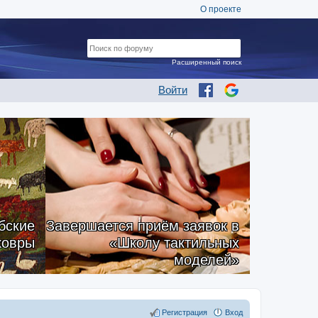
О проекте
Расширенный поиск
Войти
бские
Завершается приём заявок в
ковры
«Школу тактильных
моделей»
Регистрация
Вход