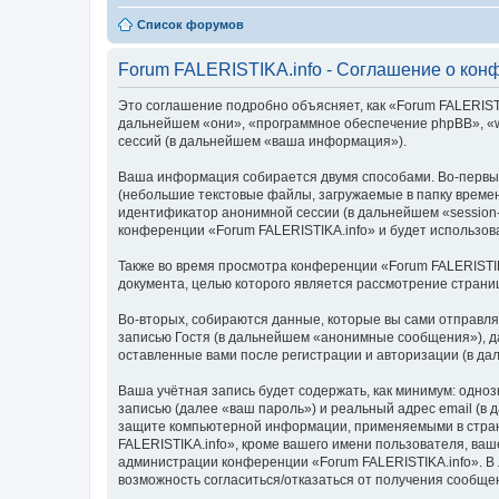
Список форумов
Forum FALERISTIKA.info - Соглашение о кон
Это соглашение подробно объясняет, как «Forum FALERISTIKA
дальнейшем «они», «программное обеспечение phpBB», «w
сессий (в дальнейшем «ваша информация»).
Ваша информация собирается двумя способами. Во-первых
(небольшие текстовые файлы, загружаемые в папку времен
идентификатор анонимной сессии (в дальнейшем «session-
конференции «Forum FALERISTIKA.info» и будет использо
Также во время просмотра конференции «Forum FALERISTIK
документа, целью которого является рассмотрение стран
Во-вторых, собираются данные, которые вы сами отправл
записью Гостя (в дальнейшем «анонимные сообщения»), да
оставленные вами после регистрации и авторизации (в д
Ваша учётная запись будет содержать, как минимум: одн
записью (далее «ваш пароль») и реальный адрес email (в
защите компьютерной информации, применяемыми в стран
FALERISTIKA.info», кроме вашего имени пользователя, ваш
администрации конференции «Forum FALERISTIKA.info». В л
возможность согласиться/отказаться от получения сообщ