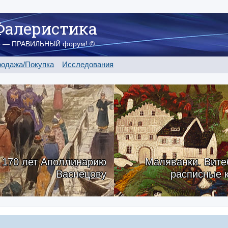
Фалеристика
о — ПРАВИЛЬНЫЙ форум! ©
одажа/Покупка
Исследования
170 лет Аполлинарию
Маляванки. Вите
Васнецову
расписные 