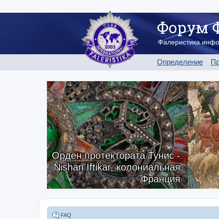
Форум 
Фалеристика.инф
Определение
Пр
Орден протектората Тунис -
Nishan Iftikar, колониальная
Франция
FAQ