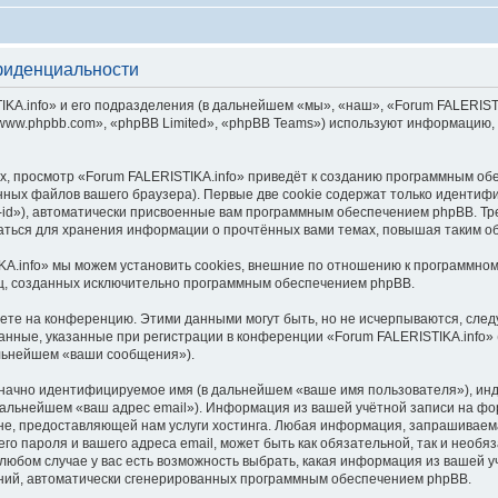
фиденциальности
.info» и его подразделения (в дальнейшем «мы», «наш», «Forum FALERISTIKA.inf
ww.phpbb.com», «phpBB Limited», «phpBB Teams») используют информацию, 
, просмотр «Forum FALERISTIKA.info» приведёт к созданию программным об
ных файлов вашего браузера). Первые две cookie содержат только идентифик
id»), автоматически присвоенные вам программным обеспечением phpBB. Тре
ваться для хранения информации о прочтённых вами темах, повышая таким о
A.info» мы можем установить cookies, внешние по отношению к программном
иц, созданных исключительно программным обеспечением phpBB.
яете на конференцию. Этими данными могут быть, но не исчерпываются, сл
нные, указанные при регистрации в конференции «Forum FALERISTIKA.info» 
альнейшем «ваши сообщения»).
означно идентифицируемое имя (в дальнейшем «ваше имя пользователя»), ин
 дальнейшем «ваш адрес email»). Информация из вашей учётной записи на фо
е, предоставляющей нам услуги хостинга. Любая информация, запрашиваем
его пароля и вашего адреса email, может быть как обязательной, так и необ
юбом случае у вас есть возможность выбрать, какая информация из вашей уч
ений, автоматически сгенерированных программным обеспечением phpBB.