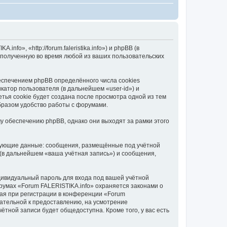
o», «http://forum.faleristika.info») и phpBB (в
полученную во время любой из ваших пользовательских
еспечением phpBB определённого числа cookies
атор пользователя (в дальнейшем «user-id») и
тья cookie будет создана после просмотра одной из тем
бразом удобство работы с форумами.
у обеспечению phpBB, однако они выходят за рамки этого
едующие данные: сообщения, размещённые под учётной
(в дальнейшем «ваша учётная запись») и сообщения,
дивидуальный пароль для входа под вашей учётной
румах «Forum FALERISTIKA.info» охраняется законами о
ая при регистрации в конференции «Forum
язательной к предоставлению, на усмотрение
ётной записи будет общедоступна. Кроме того, у вас есть