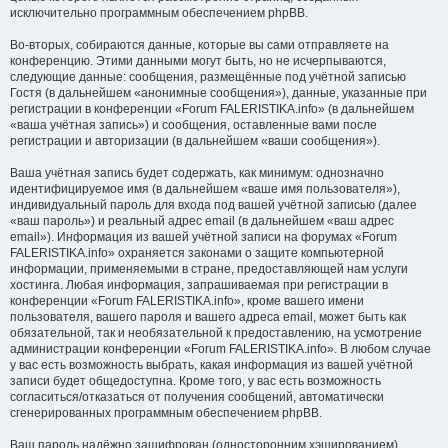
исключительно программным обеспечением phpBB.
Во-вторых, собираются данные, которые вы сами отправляете на
конференцию. Этими данными могут быть, но не исчерпываются,
следующие данные: сообщения, размещённые под учётной записью
Гостя (в дальнейшем «анонимные сообщения»), данные, указанные при
регистрации в конференции «Forum FALERISTIKA.info» (в дальнейшем
«ваша учётная запись») и сообщения, оставленные вами после
регистрации и авторизации (в дальнейшем «ваши сообщения»).
Ваша учётная запись будет содержать, как минимум: однозначно
идентифицируемое имя (в дальнейшем «ваше имя пользователя»),
индивидуальный пароль для входа под вашей учётной записью (далее
«ваш пароль») и реальный адрес email (в дальнейшем «ваш адрес
email»). Информация из вашей учётной записи на форумах «Forum
FALERISTIKA.info» охраняется законами о защите компьютерной
информации, применяемыми в стране, предоставляющей нам услуги
хостинга. Любая информация, запрашиваемая при регистрации в
конференции «Forum FALERISTIKA.info», кроме вашего имени
пользователя, вашего пароля и вашего адреса email, может быть как
обязательной, так и необязательной к предоставлению, на усмотрение
администрации конференции «Forum FALERISTIKA.info». В любом случае
у вас есть возможность выбрать, какая информация из вашей учётной
записи будет общедоступна. Кроме того, у вас есть возможность
согласиться/отказаться от получения сообщений, автоматически
сгенерированных программным обеспечением phpBB.
Ваш пароль надёжно зашифрован (односторонним хэшированием).