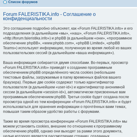
Список форумов
Forum FALERISTIKA.info - Соглашение о
конфиденциальности
Это соглашение подробно объясняет, как «Forum FALERISTIKA.info» и его
подразделения (в дальнейшем «мы», «наш», «Forum FALERISTIKA.info»,
«http://forum.faleristika.info») и phpBB (в дальнейшем «они», «программное
обеспечение phpBB», «www.phpbb.com», «phpBB Limited», «phpBB
Teams») используют информацию, полученную во время любой из ваших
пользовательских сессий (в дальнейшем «ваша информация»).
Ваша информация собирается двумя способами. Во-первых, просмотр
«Forum FALERISTIKA.info» приведёт к созданию программным
обеспечением phpBB определённого числа cookies (небольшие
текстовые файлы, загружаемые в папку временных файлов вашего
браузера). Первые две cookie содержат только идентификатор
пользователя (в дальнейшем «user-id») и идентификатор анонимной
сессии (в дальнейшем «session-id»), автоматически присвоенные вам
программным обеспечением phpBB. Третья cookie будет создана после
просмотра одной из тем конференции «Forum FALERISTIKA.info» и будет
использоваться для хранения информации о прочтённых вами темах,
повышая таким образом удобство работы с форумами.
Также во время просмотра конференции «Forum FALERISTIKA.info» мы
можем установить cookies, внешние по отношению к программному
обеспечению phpBB, однако они выходят за рамки этого документа,
целью которого является рассмотрение страниц, созданных