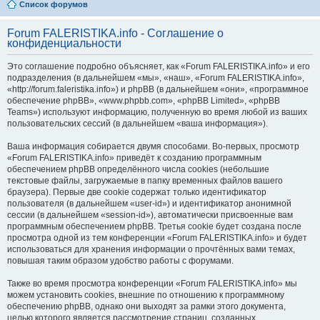
Список форумов
Forum FALERISTIKA.info - Соглашение о
конфиденциальности
Это соглашение подробно объясняет, как «Forum FALERISTIKA.info» и его
подразделения (в дальнейшем «мы», «наш», «Forum FALERISTIKA.info»,
«http://forum.faleristika.info») и phpBB (в дальнейшем «они», «программное
обеспечение phpBB», «www.phpbb.com», «phpBB Limited», «phpBB
Teams») используют информацию, полученную во время любой из ваших
пользовательских сессий (в дальнейшем «ваша информация»).
Ваша информация собирается двумя способами. Во-первых, просмотр
«Forum FALERISTIKA.info» приведёт к созданию программным
обеспечением phpBB определённого числа cookies (небольшие
текстовые файлы, загружаемые в папку временных файлов вашего
браузера). Первые две cookie содержат только идентификатор
пользователя (в дальнейшем «user-id») и идентификатор анонимной
сессии (в дальнейшем «session-id»), автоматически присвоенные вам
программным обеспечением phpBB. Третья cookie будет создана после
просмотра одной из тем конференции «Forum FALERISTIKA.info» и будет
использоваться для хранения информации о прочтённых вами темах,
повышая таким образом удобство работы с форумами.
Также во время просмотра конференции «Forum FALERISTIKA.info» мы
можем установить cookies, внешние по отношению к программному
обеспечению phpBB, однако они выходят за рамки этого документа,
целью которого является рассмотрение страниц, созданных