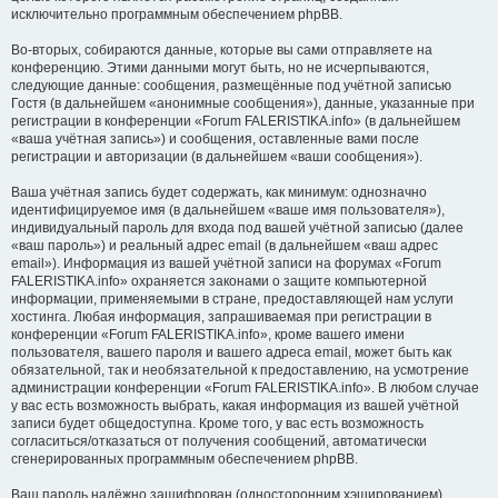
исключительно программным обеспечением phpBB.
Во-вторых, собираются данные, которые вы сами отправляете на
конференцию. Этими данными могут быть, но не исчерпываются,
следующие данные: сообщения, размещённые под учётной записью
Гостя (в дальнейшем «анонимные сообщения»), данные, указанные при
регистрации в конференции «Forum FALERISTIKA.info» (в дальнейшем
«ваша учётная запись») и сообщения, оставленные вами после
регистрации и авторизации (в дальнейшем «ваши сообщения»).
Ваша учётная запись будет содержать, как минимум: однозначно
идентифицируемое имя (в дальнейшем «ваше имя пользователя»),
индивидуальный пароль для входа под вашей учётной записью (далее
«ваш пароль») и реальный адрес email (в дальнейшем «ваш адрес
email»). Информация из вашей учётной записи на форумах «Forum
FALERISTIKA.info» охраняется законами о защите компьютерной
информации, применяемыми в стране, предоставляющей нам услуги
хостинга. Любая информация, запрашиваемая при регистрации в
конференции «Forum FALERISTIKA.info», кроме вашего имени
пользователя, вашего пароля и вашего адреса email, может быть как
обязательной, так и необязательной к предоставлению, на усмотрение
администрации конференции «Forum FALERISTIKA.info». В любом случае
у вас есть возможность выбрать, какая информация из вашей учётной
записи будет общедоступна. Кроме того, у вас есть возможность
согласиться/отказаться от получения сообщений, автоматически
сгенерированных программным обеспечением phpBB.
Ваш пароль надёжно зашифрован (односторонним хэшированием).