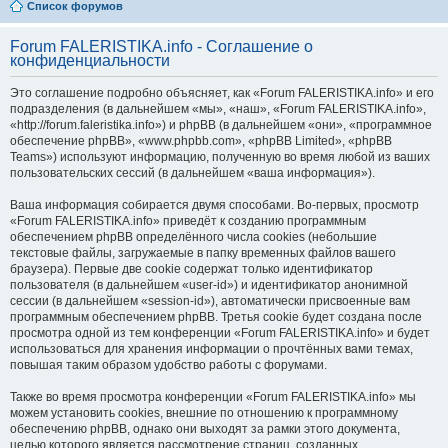
Список форумов
Forum FALERISTIKA.info - Соглашение о
конфиденциальности
Это соглашение подробно объясняет, как «Forum FALERISTIKA.info» и его
подразделения (в дальнейшем «мы», «наш», «Forum FALERISTIKA.info»,
«http://forum.faleristika.info») и phpBB (в дальнейшем «они», «программное
обеспечение phpBB», «www.phpbb.com», «phpBB Limited», «phpBB
Teams») используют информацию, полученную во время любой из ваших
пользовательских сессий (в дальнейшем «ваша информация»).
Ваша информация собирается двумя способами. Во-первых, просмотр
«Forum FALERISTIKA.info» приведёт к созданию программным
обеспечением phpBB определённого числа cookies (небольшие
текстовые файлы, загружаемые в папку временных файлов вашего
браузера). Первые две cookie содержат только идентификатор
пользователя (в дальнейшем «user-id») и идентификатор анонимной
сессии (в дальнейшем «session-id»), автоматически присвоенные вам
программным обеспечением phpBB. Третья cookie будет создана после
просмотра одной из тем конференции «Forum FALERISTIKA.info» и будет
использоваться для хранения информации о прочтённых вами темах,
повышая таким образом удобство работы с форумами.
Также во время просмотра конференции «Forum FALERISTIKA.info» мы
можем установить cookies, внешние по отношению к программному
обеспечению phpBB, однако они выходят за рамки этого документа,
целью которого является рассмотрение страниц, созданных