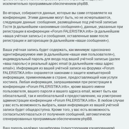
исключительно программным обеспечением phpBB.
Во-вторых, собираются данные, которые вы сами отправляете на
конференцию. Этими данными могут быть, но не исчерпываются,
следующие данные: сообщения, размещённые под учётной записью
Гостя (в дальнейшем «анонимные сообщения»), данные, указанные при
регистрации в конференции «Forum FALERISTIKA.info» (в дальнейшем
«ваша учётная запись») и сообщения, оставленные вами после
регистрации и авторизации (в дальнейшем «ваши сообщения»).
Ваша учётная запись будет содержать, как минимум: однозначно
идентифицируемое имя (в дальнейшем «ваше имя пользователя»),
индивидуальный пароль для входа под вашей учётной записью (далее
«ваш пароль») и реальный адрес email (в дальнейшем «ваш адрес
email»). Информация из вашей учётной записи на форумах «Forum
FALERISTIKA.info» охраняется законами о защите компьютерной
информации, применяемыми в стране, предоставляющей нам услуги
хостинга. Любая информация, запрашиваемая при регистрации в
конференции «Forum FALERISTIKA.info», кроме вашего имени
пользователя, вашего пароля и вашего адреса email, может быть как
обязательной, так и необязательной к предоставлению, на усмотрение
администрации конференции «Forum FALERISTIKA.info». В любом случае
у вас есть возможность выбрать, какая информация из вашей учётной
записи будет общедоступна. Кроме того, у вас есть возможность
согласиться/отказаться от получения сообщений, автоматически
сгенерированных программным обеспечением phpBB.
Ваш пароль надёжно зашифрован (односторонним хэшированием).