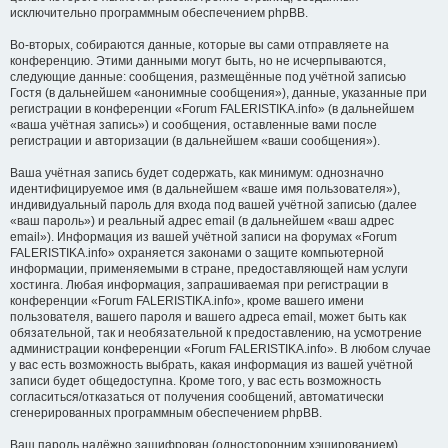
исключительно программным обеспечением phpBB.
Во-вторых, собираются данные, которые вы сами отправляете на
конференцию. Этими данными могут быть, но не исчерпываются,
следующие данные: сообщения, размещённые под учётной записью
Гостя (в дальнейшем «анонимные сообщения»), данные, указанные при
регистрации в конференции «Forum FALERISTIKA.info» (в дальнейшем
«ваша учётная запись») и сообщения, оставленные вами после
регистрации и авторизации (в дальнейшем «ваши сообщения»).
Ваша учётная запись будет содержать, как минимум: однозначно
идентифицируемое имя (в дальнейшем «ваше имя пользователя»),
индивидуальный пароль для входа под вашей учётной записью (далее
«ваш пароль») и реальный адрес email (в дальнейшем «ваш адрес
email»). Информация из вашей учётной записи на форумах «Forum
FALERISTIKA.info» охраняется законами о защите компьютерной
информации, применяемыми в стране, предоставляющей нам услуги
хостинга. Любая информация, запрашиваемая при регистрации в
конференции «Forum FALERISTIKA.info», кроме вашего имени
пользователя, вашего пароля и вашего адреса email, может быть как
обязательной, так и необязательной к предоставлению, на усмотрение
администрации конференции «Forum FALERISTIKA.info». В любом случае
у вас есть возможность выбрать, какая информация из вашей учётной
записи будет общедоступна. Кроме того, у вас есть возможность
согласиться/отказаться от получения сообщений, автоматически
сгенерированных программным обеспечением phpBB.
Ваш пароль надёжно зашифрован (односторонним хэшированием).