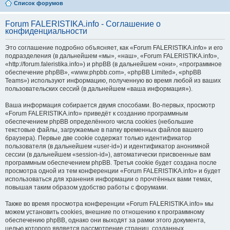
Список форумов
Forum FALERISTIKA.info - Соглашение о
конфиденциальности
Это соглашение подробно объясняет, как «Forum FALERISTIKA.info» и его
подразделения (в дальнейшем «мы», «наш», «Forum FALERISTIKA.info»,
«http://forum.faleristika.info») и phpBB (в дальнейшем «они», «программное
обеспечение phpBB», «www.phpbb.com», «phpBB Limited», «phpBB
Teams») используют информацию, полученную во время любой из ваших
пользовательских сессий (в дальнейшем «ваша информация»).
Ваша информация собирается двумя способами. Во-первых, просмотр
«Forum FALERISTIKA.info» приведёт к созданию программным
обеспечением phpBB определённого числа cookies (небольшие
текстовые файлы, загружаемые в папку временных файлов вашего
браузера). Первые две cookie содержат только идентификатор
пользователя (в дальнейшем «user-id») и идентификатор анонимной
сессии (в дальнейшем «session-id»), автоматически присвоенные вам
программным обеспечением phpBB. Третья cookie будет создана после
просмотра одной из тем конференции «Forum FALERISTIKA.info» и будет
использоваться для хранения информации о прочтённых вами темах,
повышая таким образом удобство работы с форумами.
Также во время просмотра конференции «Forum FALERISTIKA.info» мы
можем установить cookies, внешние по отношению к программному
обеспечению phpBB, однако они выходят за рамки этого документа,
целью которого является рассмотрение страниц, созданных