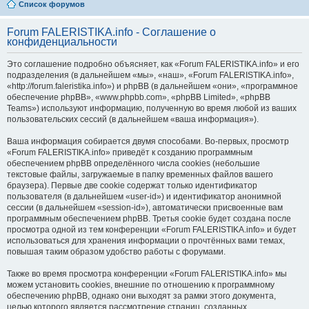
Список форумов
Forum FALERISTIKA.info - Соглашение о
конфиденциальности
Это соглашение подробно объясняет, как «Forum FALERISTIKA.info» и его
подразделения (в дальнейшем «мы», «наш», «Forum FALERISTIKA.info»,
«http://forum.faleristika.info») и phpBB (в дальнейшем «они», «программное
обеспечение phpBB», «www.phpbb.com», «phpBB Limited», «phpBB
Teams») используют информацию, полученную во время любой из ваших
пользовательских сессий (в дальнейшем «ваша информация»).
Ваша информация собирается двумя способами. Во-первых, просмотр
«Forum FALERISTIKA.info» приведёт к созданию программным
обеспечением phpBB определённого числа cookies (небольшие
текстовые файлы, загружаемые в папку временных файлов вашего
браузера). Первые две cookie содержат только идентификатор
пользователя (в дальнейшем «user-id») и идентификатор анонимной
сессии (в дальнейшем «session-id»), автоматически присвоенные вам
программным обеспечением phpBB. Третья cookie будет создана после
просмотра одной из тем конференции «Forum FALERISTIKA.info» и будет
использоваться для хранения информации о прочтённых вами темах,
повышая таким образом удобство работы с форумами.
Также во время просмотра конференции «Forum FALERISTIKA.info» мы
можем установить cookies, внешние по отношению к программному
обеспечению phpBB, однако они выходят за рамки этого документа,
целью которого является рассмотрение страниц, созданных