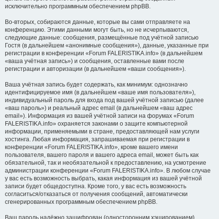
исключительно программным обеспечением phpBB.
Во-вторых, собираются данные, которые вы сами отправляете на
конференцию. Этими данными могут быть, но не исчерпываются,
следующие данные: сообщения, размещённые под учётной записью
Гостя (в дальнейшем «анонимные сообщения»), данные, указанные при
регистрации в конференции «Forum FALERISTIKA.info» (в дальнейшем
«ваша учётная запись») и сообщения, оставленные вами после
регистрации и авторизации (в дальнейшем «ваши сообщения»).
Ваша учётная запись будет содержать, как минимум: однозначно
идентифицируемое имя (в дальнейшем «ваше имя пользователя»),
индивидуальный пароль для входа под вашей учётной записью (далее
«ваш пароль») и реальный адрес email (в дальнейшем «ваш адрес
email»). Информация из вашей учётной записи на форумах «Forum
FALERISTIKA.info» охраняется законами о защите компьютерной
информации, применяемыми в стране, предоставляющей нам услуги
хостинга. Любая информация, запрашиваемая при регистрации в
конференции «Forum FALERISTIKA.info», кроме вашего имени
пользователя, вашего пароля и вашего адреса email, может быть как
обязательной, так и необязательной к предоставлению, на усмотрение
администрации конференции «Forum FALERISTIKA.info». В любом случае
у вас есть возможность выбрать, какая информация из вашей учётной
записи будет общедоступна. Кроме того, у вас есть возможность
согласиться/отказаться от получения сообщений, автоматически
сгенерированных программным обеспечением phpBB.
Ваш пароль надёжно зашифрован (односторонним хэшированием).