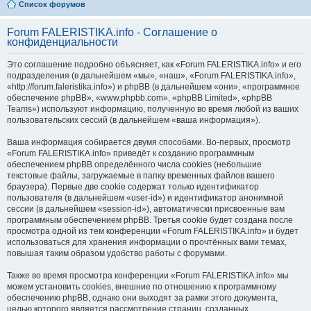
Список форумов
Forum FALERISTIKA.info - Соглашение о
конфиденциальности
Это соглашение подробно объясняет, как «Forum FALERISTIKA.info» и его
подразделения (в дальнейшем «мы», «наш», «Forum FALERISTIKA.info»,
«http://forum.faleristika.info») и phpBB (в дальнейшем «они», «программное
обеспечение phpBB», «www.phpbb.com», «phpBB Limited», «phpBB
Teams») используют информацию, полученную во время любой из ваших
пользовательских сессий (в дальнейшем «ваша информация»).
Ваша информация собирается двумя способами. Во-первых, просмотр
«Forum FALERISTIKA.info» приведёт к созданию программным
обеспечением phpBB определённого числа cookies (небольшие
текстовые файлы, загружаемые в папку временных файлов вашего
браузера). Первые две cookie содержат только идентификатор
пользователя (в дальнейшем «user-id») и идентификатор анонимной
сессии (в дальнейшем «session-id»), автоматически присвоенные вам
программным обеспечением phpBB. Третья cookie будет создана после
просмотра одной из тем конференции «Forum FALERISTIKA.info» и будет
использоваться для хранения информации о прочтённых вами темах,
повышая таким образом удобство работы с форумами.
Также во время просмотра конференции «Forum FALERISTIKA.info» мы
можем установить cookies, внешние по отношению к программному
обеспечению phpBB, однако они выходят за рамки этого документа,
целью которого является рассмотрение страниц, созданных