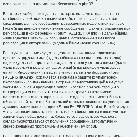
исключительно программным обеспечением phpBB.
Во-вторых, собираются данные, которые вы сами отправляете на
конференцию. Этими данными могут быть, но не исчерпываются,
следующие данные: сообщения, размещённые под учётной записью
Гостя (в дальнейшем «анонимные сообщения»), данные, указанные при
регистрации в конференции «Forum FALERISTIKA.info» (в дальнейшем
«ваша учётная запись») и сообщения, оставленные вами после
регистрации и авторизации (в дальнейшем «ваши сообщения»).
Ваша учётная запись будет содержать, как минимум: однозначно
идентифицируемое имя (в дальнейшем «ваше имя пользователя»),
индивидуальный пароль для входа под вашей учётной записью (далее
«ваш пароль») и реальный адрес email (в дальнейшем «ваш адрес
email»). Информация из вашей учётной записи на форумах «Forum
FALERISTIKA.info» охраняется законами о защите компьютерной
информации, применяемыми в стране, предоставляющей нам услуги
хостинга. Любая информация, запрашиваемая при регистрации в
конференции «Forum FALERISTIKA.info», кроме вашего имени
пользователя, вашего пароля и вашего адреса email, может быть как
обязательной, так и необязательной к предоставлению, на усмотрение
администрации конференции «Forum FALERISTIKA.info». В любом случае
у вас есть возможность выбрать, какая информация из вашей учётной
записи будет общедоступна. Кроме того, у вас есть возможность
согласиться/отказаться от получения сообщений, автоматически
сгенерированных программным обеспечением phpBB.
Ваш пароль надёжно зашифрован (односторонним хэшированием).