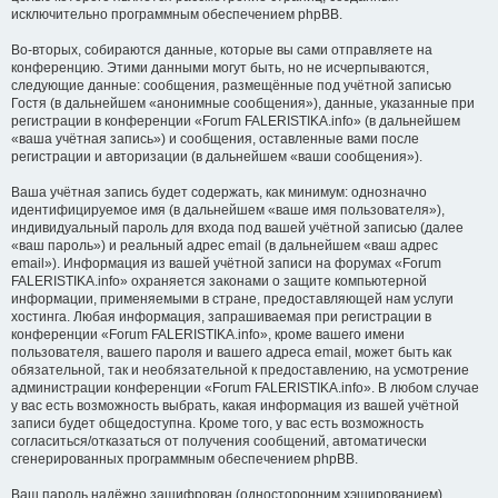
исключительно программным обеспечением phpBB.
Во-вторых, собираются данные, которые вы сами отправляете на
конференцию. Этими данными могут быть, но не исчерпываются,
следующие данные: сообщения, размещённые под учётной записью
Гостя (в дальнейшем «анонимные сообщения»), данные, указанные при
регистрации в конференции «Forum FALERISTIKA.info» (в дальнейшем
«ваша учётная запись») и сообщения, оставленные вами после
регистрации и авторизации (в дальнейшем «ваши сообщения»).
Ваша учётная запись будет содержать, как минимум: однозначно
идентифицируемое имя (в дальнейшем «ваше имя пользователя»),
индивидуальный пароль для входа под вашей учётной записью (далее
«ваш пароль») и реальный адрес email (в дальнейшем «ваш адрес
email»). Информация из вашей учётной записи на форумах «Forum
FALERISTIKA.info» охраняется законами о защите компьютерной
информации, применяемыми в стране, предоставляющей нам услуги
хостинга. Любая информация, запрашиваемая при регистрации в
конференции «Forum FALERISTIKA.info», кроме вашего имени
пользователя, вашего пароля и вашего адреса email, может быть как
обязательной, так и необязательной к предоставлению, на усмотрение
администрации конференции «Forum FALERISTIKA.info». В любом случае
у вас есть возможность выбрать, какая информация из вашей учётной
записи будет общедоступна. Кроме того, у вас есть возможность
согласиться/отказаться от получения сообщений, автоматически
сгенерированных программным обеспечением phpBB.
Ваш пароль надёжно зашифрован (односторонним хэшированием).