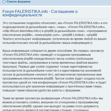
Список форумов
Forum FALERISTIKA.info - Соглашение о
конфиденциальности
Это соглашение подробно объясняет, как «Forum FALERISTIKA.info» и его
подразделения (в дальнейшем «мы», «наш», «Forum FALERISTIKA.info»,
«http://forum.faleristika.info») и phpBB (в дальнейшем «они», «программное
обеспечение phpBB», «www.phpbb.com», «phpBB Limited», «phpBB
Teams») используют информацию, полученную во время любой из ваших
пользовательских сессий (в дальнейшем «ваша информация»).
Ваша информация собирается двумя способами. Во-первых, просмотр
«Forum FALERISTIKA.info» приведёт к созданию программным
обеспечением phpBB определённого числа cookies (небольшие
текстовые файлы, загружаемые в папку временных файлов вашего
браузера). Первые две cookie содержат только идентификатор
пользователя (в дальнейшем «user-id») и идентификатор анонимной
сессии (в дальнейшем «session-id»), автоматически присвоенные вам
программным обеспечением phpBB. Третья cookie будет создана после
просмотра одной из тем конференции «Forum FALERISTIKA.info» и будет
использоваться для хранения информации о прочтённых вами темах,
повышая таким образом удобство работы с форумами.
Также во время просмотра конференции «Forum FALERISTIKA.info» мы
можем установить cookies, внешние по отношению к программному
обеспечению phpBB, однако они выходят за рамки этого документа,
целью которого является рассмотрение страниц, созданных