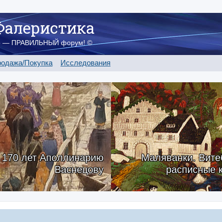
Фалеристика
о — ПРАВИЛЬНЫЙ форум! ©
одажа/Покупка
Исследования
170 лет Аполлинарию
Маляванки. Вите
Васнецову
расписные 