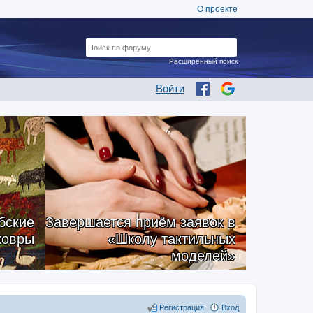
О проекте
Расширенный поиск
Войти
бские
Завершается приём заявок в
ковры
«Школу тактильных
моделей»
Регистрация
Вход