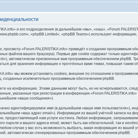
фиденциальности
.info» и его подразделения (в дальнейшем «мы», «наш», «Forum FALERISTIKA.inf
ww.phpbb.com», «phpBB Limited», «phpBB Teams») используют информацию, 
, просмотр «Forum FALERISTIKA.info» приведёт к созданию программным об
ных файлов вашего браузера). Первые две cookie содержат только идентифик
id»), автоматически присвоенные вам программным обеспечением phpBB. Тре
ваться для хранения информации о прочтённых вами темах, повышая таким о
A.info» мы можем установить cookies, внешние по отношению к программном
иц, созданных исключительно программным обеспечением phpBB.
яете на конференцию. Этими данными могут быть, но не исчерпываются, сл
нные, указанные при регистрации в конференции «Forum FALERISTIKA.info» 
альнейшем «ваши сообщения»).
означно идентифицируемое имя (в дальнейшем «ваше имя пользователя»), ин
 дальнейшем «ваш адрес email»). Информация из вашей учётной записи на фо
е, предоставляющей нам услуги хостинга. Любая информация, запрашиваем
его пароля и вашего адреса email, может быть как обязательной, так и необ
юбом случае у вас есть возможность выбрать, какая информация из вашей уч
ений, автоматически сгенерированных программным обеспечением phpBB.