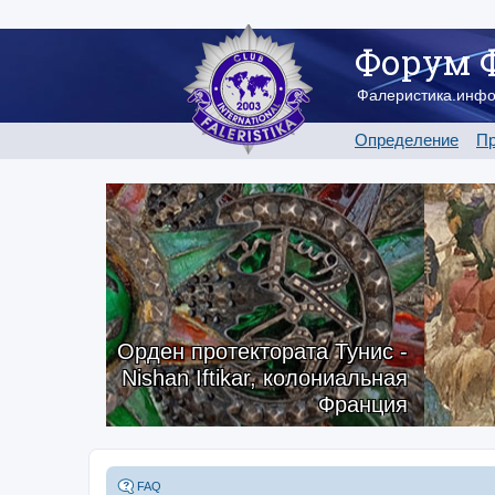
Форум 
Фалеристика.инф
Определение
Пр
Орден протектората Тунис -
Nishan Iftikar, колониальная
Франция
FAQ