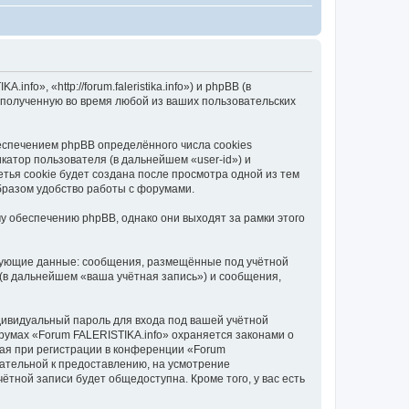
o», «http://forum.faleristika.info») и phpBB (в
полученную во время любой из ваших пользовательских
еспечением phpBB определённого числа cookies
атор пользователя (в дальнейшем «user-id») и
тья cookie будет создана после просмотра одной из тем
бразом удобство работы с форумами.
у обеспечению phpBB, однако они выходят за рамки этого
едующие данные: сообщения, размещённые под учётной
(в дальнейшем «ваша учётная запись») и сообщения,
дивидуальный пароль для входа под вашей учётной
румах «Forum FALERISTIKA.info» охраняется законами о
ая при регистрации в конференции «Forum
язательной к предоставлению, на усмотрение
ётной записи будет общедоступна. Кроме того, у вас есть