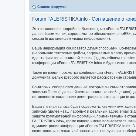
Список форумов
Forum FALERISTIKA.info - Соглашение о кон
Это соглашение подробно объясняет, как «Forum FALERISTIKA
дальнейшем «они», «программное обеспечение phpBB», «w
сессий (в дальнейшем «ваша информация»).
Ваша информация собирается двумя способами. Во-первых
(небольшие текстовые файлы, загружаемые в папку времен
идентификатор анонимной сессии (в дальнейшем «session-
конференции «Forum FALERISTIKA.info» и будет использо
Также во время просмотра конференции «Forum FALERISTIK
документа, целью которого является рассмотрение стран
Во-вторых, собираются данные, которые вы сами отправл
записью Гостя (в дальнейшем «анонимные сообщения»), да
оставленные вами после регистрации и авторизации (в д
Ваша учётная запись будет содержать, как минимум: одн
записью (далее «ваш пароль») и реальный адрес email (в
защите компьютерной информации, применяемыми в стран
FALERISTIKA.info», кроме вашего имени пользователя, ваш
администрации конференции «Forum FALERISTIKA.info». В л
возможность согласиться/отказаться от получения сообщ