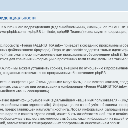
фиденциальности
.info» и его подразделения (в дальнейшем «мы», «наш», «Forum FALERISTIKA.inf
ww.phpbb.com», «phpBB Limited», «phpBB Teams») используют информацию, 
, просмотр «Forum FALERISTIKA.info» приведёт к созданию программным об
ных файлов вашего браузера). Первые две cookie содержат только идентифик
id»), автоматически присвоенные вам программным обеспечением phpBB. Тре
ваться для хранения информации о прочтённых вами темах, повышая таким о
A.info» мы можем установить cookies, внешние по отношению к программном
иц, созданных исключительно программным обеспечением phpBB.
яете на конференцию. Этими данными могут быть, но не исчерпываются, сл
нные, указанные при регистрации в конференции «Forum FALERISTIKA.info» 
альнейшем «ваши сообщения»).
означно идентифицируемое имя (в дальнейшем «ваше имя пользователя»), ин
 дальнейшем «ваш адрес email»). Информация из вашей учётной записи на фо
е, предоставляющей нам услуги хостинга. Любая информация, запрашиваем
его пароля и вашего адреса email, может быть как обязательной, так и необ
юбом случае у вас есть возможность выбрать, какая информация из вашей уч
ений, автоматически сгенерированных программным обеспечением phpBB.