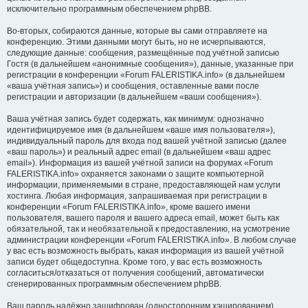
исключительно программным обеспечением phpBB.
Во-вторых, собираются данные, которые вы сами отправляете на
конференцию. Этими данными могут быть, но не исчерпываются,
следующие данные: сообщения, размещённые под учётной записью
Гостя (в дальнейшем «анонимные сообщения»), данные, указанные при
регистрации в конференции «Forum FALERISTIKA.info» (в дальнейшем
«ваша учётная запись») и сообщения, оставленные вами после
регистрации и авторизации (в дальнейшем «ваши сообщения»).
Ваша учётная запись будет содержать, как минимум: однозначно
идентифицируемое имя (в дальнейшем «ваше имя пользователя»),
индивидуальный пароль для входа под вашей учётной записью (далее
«ваш пароль») и реальный адрес email (в дальнейшем «ваш адрес
email»). Информация из вашей учётной записи на форумах «Forum
FALERISTIKA.info» охраняется законами о защите компьютерной
информации, применяемыми в стране, предоставляющей нам услуги
хостинга. Любая информация, запрашиваемая при регистрации в
конференции «Forum FALERISTIKA.info», кроме вашего имени
пользователя, вашего пароля и вашего адреса email, может быть как
обязательной, так и необязательной к предоставлению, на усмотрение
администрации конференции «Forum FALERISTIKA.info». В любом случае
у вас есть возможность выбрать, какая информация из вашей учётной
записи будет общедоступна. Кроме того, у вас есть возможность
согласиться/отказаться от получения сообщений, автоматически
сгенерированных программным обеспечением phpBB.
Ваш пароль надёжно зашифрован (односторонним хэшированием).