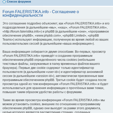
Список форумов
Forum FALERISTIKA.info - Соглашение о
конфиденциальности
Это соглашение подробно объясняет, как «Forum FALERISTIKA.info» и его
подразделения (в дальнейшем «мы», «наш», «Forum FALERISTIKA.info»,
«http://forum.faleristika.info») и phpBB (в дальнейшем «они», «программное
обеспечение phpBB», «www.phpbb.com», «phpBB Limited», «phpBB
Teams») используют информацию, полученную во время любой из ваших
пользовательских сессий (в дальнейшем «ваша информация»).
Ваша информация собирается двумя способами. Во-первых, просмотр
«Forum FALERISTIKA.info» приведёт к созданию программным
обеспечением phpBB определённого числа cookies (небольшие
текстовые файлы, загружаемые в папку временных файлов вашего
браузера). Первые две cookie содержат только идентификатор
пользователя (в дальнейшем «user-id») и идентификатор анонимной
сессии (в дальнейшем «session-id»), автоматически присвоенные вам
программным обеспечением phpBB. Третья cookie будет создана после
просмотра одной из тем конференции «Forum FALERISTIKA.info» и будет
использоваться для хранения информации о прочтённых вами темах,
повышая таким образом удобство работы с форумами.
Также во время просмотра конференции «Forum FALERISTIKA.info» мы
можем установить cookies, внешние по отношению к программному
обеспечению phpBB, однако они выходят за рамки этого документа,
целью которого является рассмотрение страниц, созданных