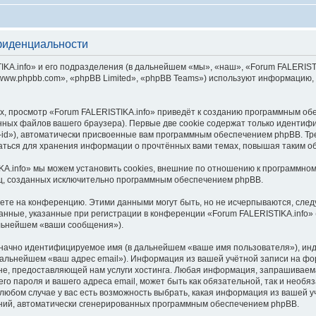
фиденциальности
.info» и его подразделения (в дальнейшем «мы», «наш», «Forum FALERISTIKA.inf
ww.phpbb.com», «phpBB Limited», «phpBB Teams») используют информацию, 
, просмотр «Forum FALERISTIKA.info» приведёт к созданию программным об
ных файлов вашего браузера). Первые две cookie содержат только идентифик
id»), автоматически присвоенные вам программным обеспечением phpBB. Тре
ваться для хранения информации о прочтённых вами темах, повышая таким о
A.info» мы можем установить cookies, внешние по отношению к программном
иц, созданных исключительно программным обеспечением phpBB.
яете на конференцию. Этими данными могут быть, но не исчерпываются, сл
нные, указанные при регистрации в конференции «Forum FALERISTIKA.info» 
альнейшем «ваши сообщения»).
означно идентифицируемое имя (в дальнейшем «ваше имя пользователя»), ин
 дальнейшем «ваш адрес email»). Информация из вашей учётной записи на фо
е, предоставляющей нам услуги хостинга. Любая информация, запрашиваем
его пароля и вашего адреса email, может быть как обязательной, так и необ
юбом случае у вас есть возможность выбрать, какая информация из вашей уч
ений, автоматически сгенерированных программным обеспечением phpBB.