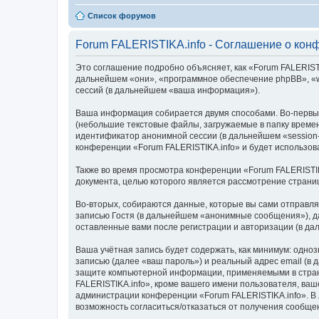
Список форумов
Forum FALERISTIKA.info - Соглашение о кон
Это соглашение подробно объясняет, как «Forum FALERISTIKA
дальнейшем «они», «программное обеспечение phpBB», «w
сессий (в дальнейшем «ваша информация»).
Ваша информация собирается двумя способами. Во-первых
(небольшие текстовые файлы, загружаемые в папку времен
идентификатор анонимной сессии (в дальнейшем «session-
конференции «Forum FALERISTIKA.info» и будет использо
Также во время просмотра конференции «Forum FALERISTIK
документа, целью которого является рассмотрение стран
Во-вторых, собираются данные, которые вы сами отправл
записью Гостя (в дальнейшем «анонимные сообщения»), да
оставленные вами после регистрации и авторизации (в д
Ваша учётная запись будет содержать, как минимум: одн
записью (далее «ваш пароль») и реальный адрес email (в
защите компьютерной информации, применяемыми в стран
FALERISTIKA.info», кроме вашего имени пользователя, ваш
администрации конференции «Forum FALERISTIKA.info». В л
возможность согласиться/отказаться от получения сообщ