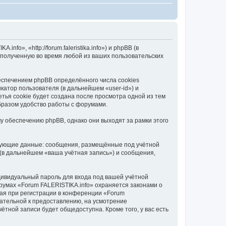
o», «http://forum.faleristika.info») и phpBB (в
полученную во время любой из ваших пользовательских
еспечением phpBB определённого числа cookies
атор пользователя (в дальнейшем «user-id») и
тья cookie будет создана после просмотра одной из тем
бразом удобство работы с форумами.
у обеспечению phpBB, однако они выходят за рамки этого
едующие данные: сообщения, размещённые под учётной
(в дальнейшем «ваша учётная запись») и сообщения,
дивидуальный пароль для входа под вашей учётной
румах «Forum FALERISTIKA.info» охраняется законами о
ая при регистрации в конференции «Forum
язательной к предоставлению, на усмотрение
ётной записи будет общедоступна. Кроме того, у вас есть