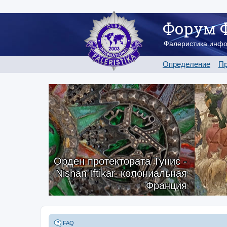
Форум 
Фалеристика.инф
Определение
Пр
Орден протектората Тунис -
Nishan Iftikar, колониальная
Франция
FAQ