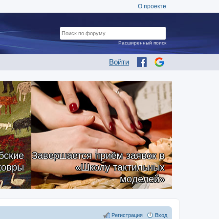
О проекте
Расширенный поиск
Войти
бские
Завершается приём заявок в
ковры
«Школу тактильных
моделей»
Регистрация
Вход