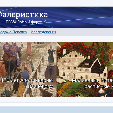
Фалеристика
о — ПРАВИЛЬНЫЙ форум! ©
одажа/Покупка
Исследования
170 лет Аполлинарию
Маляванки. Вите
Васнецову
расписные 