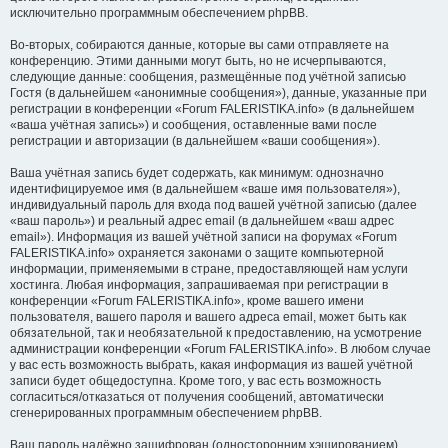
исключительно программным обеспечением phpBB.
Во-вторых, собираются данные, которые вы сами отправляете на
конференцию. Этими данными могут быть, но не исчерпываются,
следующие данные: сообщения, размещённые под учётной записью
Гостя (в дальнейшем «анонимные сообщения»), данные, указанные при
регистрации в конференции «Forum FALERISTIKA.info» (в дальнейшем
«ваша учётная запись») и сообщения, оставленные вами после
регистрации и авторизации (в дальнейшем «ваши сообщения»).
Ваша учётная запись будет содержать, как минимум: однозначно
идентифицируемое имя (в дальнейшем «ваше имя пользователя»),
индивидуальный пароль для входа под вашей учётной записью (далее
«ваш пароль») и реальный адрес email (в дальнейшем «ваш адрес
email»). Информация из вашей учётной записи на форумах «Forum
FALERISTIKA.info» охраняется законами о защите компьютерной
информации, применяемыми в стране, предоставляющей нам услуги
хостинга. Любая информация, запрашиваемая при регистрации в
конференции «Forum FALERISTIKA.info», кроме вашего имени
пользователя, вашего пароля и вашего адреса email, может быть как
обязательной, так и необязательной к предоставлению, на усмотрение
администрации конференции «Forum FALERISTIKA.info». В любом случае
у вас есть возможность выбрать, какая информация из вашей учётной
записи будет общедоступна. Кроме того, у вас есть возможность
согласиться/отказаться от получения сообщений, автоматически
сгенерированных программным обеспечением phpBB.
Ваш пароль надёжно зашифрован (односторонним хэшированием).