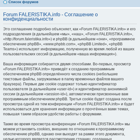
Список форумов
Forum FALERISTIKA.info - Соглашение о
конфиденциальности
Это соглашение подробно объясняет, как «Forum FALERISTIKA.info» и его
подразделения (в дальнейшем «мы», «наш», «Forum FALERISTIKA.info»,
«http://forum.faleristika.info») и phpBB (в дальнейшем «они», «программное
обеспечение phpBB», «www.phpbb.com», «phpBB Limited», «phpBB
Teams») используют информацию, полученную во время любой из ваших
пользовательских сессий (в дальнейшем «ваша информация»).
Ваша информация собирается двумя способами. Во-первых, просмотр
«Forum FALERISTIKA.info» приведёт к созданию программным
обеспечением phpBB определённого числа cookies (небольшие
текстовые файлы, загружаемые в папку временных файлов вашего
браузера). Первые две cookie содержат только идентификатор
пользователя (в дальнейшем «user-id») и идентификатор анонимной
сессии (в дальнейшем «session-id»), автоматически присвоенные вам
программным обеспечением phpBB. Третья cookie будет создана после
просмотра одной из тем конференции «Forum FALERISTIKA.info» и будет
использоваться для хранения информации о прочтённых вами темах,
повышая таким образом удобство работы с форумами.
Также во время просмотра конференции «Forum FALERISTIKA.info» мы
можем установить cookies, внешние по отношению к программному
обеспечению phpBB, однако они выходят за рамки этого документа,
целью которого является рассмотрение страниц, созданных