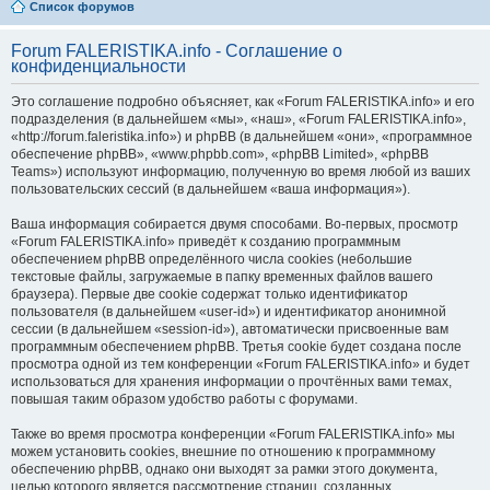
Список форумов
Forum FALERISTIKA.info - Соглашение о
конфиденциальности
Это соглашение подробно объясняет, как «Forum FALERISTIKA.info» и его
подразделения (в дальнейшем «мы», «наш», «Forum FALERISTIKA.info»,
«http://forum.faleristika.info») и phpBB (в дальнейшем «они», «программное
обеспечение phpBB», «www.phpbb.com», «phpBB Limited», «phpBB
Teams») используют информацию, полученную во время любой из ваших
пользовательских сессий (в дальнейшем «ваша информация»).
Ваша информация собирается двумя способами. Во-первых, просмотр
«Forum FALERISTIKA.info» приведёт к созданию программным
обеспечением phpBB определённого числа cookies (небольшие
текстовые файлы, загружаемые в папку временных файлов вашего
браузера). Первые две cookie содержат только идентификатор
пользователя (в дальнейшем «user-id») и идентификатор анонимной
сессии (в дальнейшем «session-id»), автоматически присвоенные вам
программным обеспечением phpBB. Третья cookie будет создана после
просмотра одной из тем конференции «Forum FALERISTIKA.info» и будет
использоваться для хранения информации о прочтённых вами темах,
повышая таким образом удобство работы с форумами.
Также во время просмотра конференции «Forum FALERISTIKA.info» мы
можем установить cookies, внешние по отношению к программному
обеспечению phpBB, однако они выходят за рамки этого документа,
целью которого является рассмотрение страниц, созданных