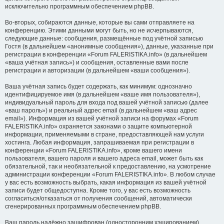
исключительно программным обеспечением phpBB.
Во-вторых, собираются данные, которые вы сами отправляете на
конференцию. Этими данными могут быть, но не исчерпываются,
следующие данные: сообщения, размещённые под учётной записью
Гостя (в дальнейшем «анонимные сообщения»), данные, указанные при
регистрации в конференции «Forum FALERISTIKA.info» (в дальнейшем
«ваша учётная запись») и сообщения, оставленные вами после
регистрации и авторизации (в дальнейшем «ваши сообщения»).
Ваша учётная запись будет содержать, как минимум: однозначно
идентифицируемое имя (в дальнейшем «ваше имя пользователя»),
индивидуальный пароль для входа под вашей учётной записью (далее
«ваш пароль») и реальный адрес email (в дальнейшем «ваш адрес
email»). Информация из вашей учётной записи на форумах «Forum
FALERISTIKA.info» охраняется законами о защите компьютерной
информации, применяемыми в стране, предоставляющей нам услуги
хостинга. Любая информация, запрашиваемая при регистрации в
конференции «Forum FALERISTIKA.info», кроме вашего имени
пользователя, вашего пароля и вашего адреса email, может быть как
обязательной, так и необязательной к предоставлению, на усмотрение
администрации конференции «Forum FALERISTIKA.info». В любом случае
у вас есть возможность выбрать, какая информация из вашей учётной
записи будет общедоступна. Кроме того, у вас есть возможность
согласиться/отказаться от получения сообщений, автоматически
сгенерированных программным обеспечением phpBB.
Ваш пароль надёжно зашифрован (односторонним хэшированием).