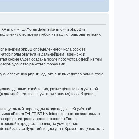
o», «http://forum.faleristika.info») и phpBB (в
полученную во время любой из ваших пользовательских
еспечением phpBB определённого числа cookies
атор пользователя (в дальнейшем «user-id») и
тья cookie будет создана после просмотра одной из тем
бразом удобство работы с форумами.
у обеспечению phpBB, однако они выходят за рамки этого
едующие данные: сообщения, размещённые под учётной
(в дальнейшем «ваша учётная запись») и сообщения,
дивидуальный пароль для входа под вашей учётной
румах «Forum FALERISTIKA.info» охраняется законами о
ая при регистрации в конференции «Forum
язательной к предоставлению, на усмотрение
ётной записи будет общедоступна. Кроме того, у вас есть