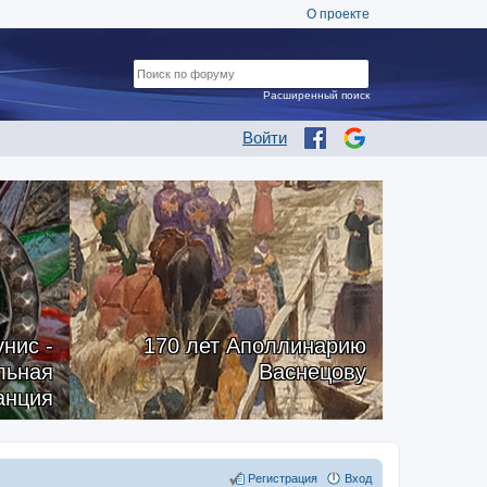
О проекте
Расширенный поиск
Войти
нис -
170 лет Аполлинарию
альная
Васнецову
анция
Регистрация
Вход