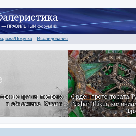
Фалеристика
о — ПРАВИЛЬНЫЙ форум! ©
одажа/Покупка
Исследования
ёвские грани: полвека
Орден протектората Ту
в объективе. Казань
Nishan Iftikar, колони
Фр