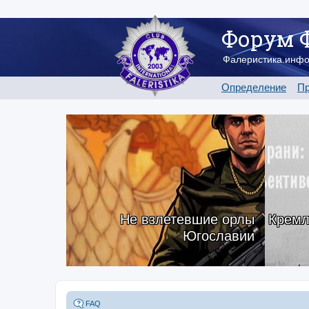
Форум 
Фалеристика.инф
Определение
Пр
Не взлетевшие орлы
Кремл
Югославии
FAQ