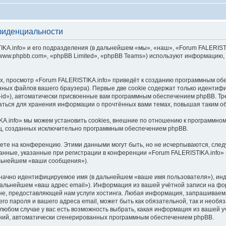
фиденциальности
.info» и его подразделения (в дальнейшем «мы», «наш», «Forum FALERISTIKA.inf
ww.phpbb.com», «phpBB Limited», «phpBB Teams») используют информацию, 
, просмотр «Forum FALERISTIKA.info» приведёт к созданию программным об
ных файлов вашего браузера). Первые две cookie содержат только идентифик
id»), автоматически присвоенные вам программным обеспечением phpBB. Тре
ваться для хранения информации о прочтённых вами темах, повышая таким о
A.info» мы можем установить cookies, внешние по отношению к программном
иц, созданных исключительно программным обеспечением phpBB.
яете на конференцию. Этими данными могут быть, но не исчерпываются, сл
нные, указанные при регистрации в конференции «Forum FALERISTIKA.info» 
альнейшем «ваши сообщения»).
означно идентифицируемое имя (в дальнейшем «ваше имя пользователя»), ин
 дальнейшем «ваш адрес email»). Информация из вашей учётной записи на фо
е, предоставляющей нам услуги хостинга. Любая информация, запрашиваем
его пароля и вашего адреса email, может быть как обязательной, так и необ
юбом случае у вас есть возможность выбрать, какая информация из вашей уч
ений, автоматически сгенерированных программным обеспечением phpBB.