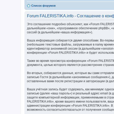
Список форумов
Forum FALERISTIKA.info - Соглашение о кон
Это соглашение подробно объясняет, как «Forum FALERISTIKA
дальнейшем «они», «программное обеспечение phpBB», «w
сессий (в дальнейшем «ваша информация»).
Ваша информация собирается двумя способами. Во-первых
(небольшие текстовые файлы, загружаемые в папку времен
идентификатор анонимной сессии (в дальнейшем «session-
конференции «Forum FALERISTIKA.info» и будет использо
Также во время просмотра конференции «Forum FALERISTIK
документа, целью которого является рассмотрение стран
Во-вторых, собираются данные, которые вы сами отправл
записью Гостя (в дальнейшем «анонимные сообщения»), да
оставленные вами после регистрации и авторизации (в д
Ваша учётная запись будет содержать, как минимум: одн
записью (далее «ваш пароль») и реальный адрес email (в
защите компьютерной информации, применяемыми в стран
FALERISTIKA.info», кроме вашего имени пользователя, ваш
администрации конференции «Forum FALERISTIKA.info». В л
возможность согласиться/отказаться от получения сообщ