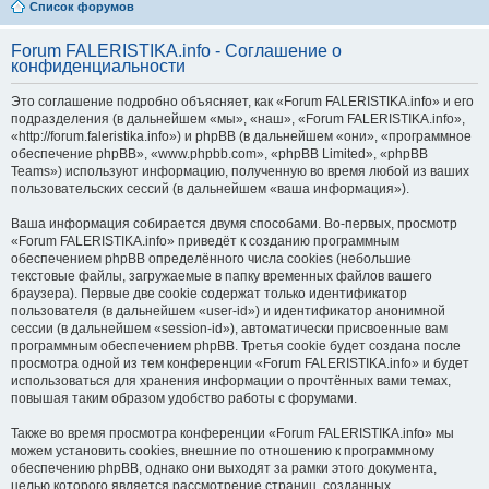
Список форумов
Forum FALERISTIKA.info - Соглашение о
конфиденциальности
Это соглашение подробно объясняет, как «Forum FALERISTIKA.info» и его
подразделения (в дальнейшем «мы», «наш», «Forum FALERISTIKA.info»,
«http://forum.faleristika.info») и phpBB (в дальнейшем «они», «программное
обеспечение phpBB», «www.phpbb.com», «phpBB Limited», «phpBB
Teams») используют информацию, полученную во время любой из ваших
пользовательских сессий (в дальнейшем «ваша информация»).
Ваша информация собирается двумя способами. Во-первых, просмотр
«Forum FALERISTIKA.info» приведёт к созданию программным
обеспечением phpBB определённого числа cookies (небольшие
текстовые файлы, загружаемые в папку временных файлов вашего
браузера). Первые две cookie содержат только идентификатор
пользователя (в дальнейшем «user-id») и идентификатор анонимной
сессии (в дальнейшем «session-id»), автоматически присвоенные вам
программным обеспечением phpBB. Третья cookie будет создана после
просмотра одной из тем конференции «Forum FALERISTIKA.info» и будет
использоваться для хранения информации о прочтённых вами темах,
повышая таким образом удобство работы с форумами.
Также во время просмотра конференции «Forum FALERISTIKA.info» мы
можем установить cookies, внешние по отношению к программному
обеспечению phpBB, однако они выходят за рамки этого документа,
целью которого является рассмотрение страниц, созданных