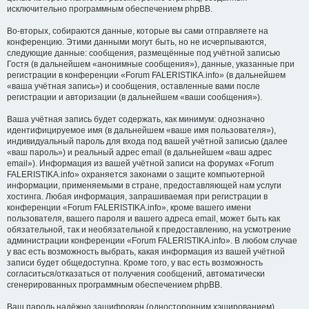
исключительно программным обеспечением phpBB.
Во-вторых, собираются данные, которые вы сами отправляете на
конференцию. Этими данными могут быть, но не исчерпываются,
следующие данные: сообщения, размещённые под учётной записью
Гостя (в дальнейшем «анонимные сообщения»), данные, указанные при
регистрации в конференции «Forum FALERISTIKA.info» (в дальнейшем
«ваша учётная запись») и сообщения, оставленные вами после
регистрации и авторизации (в дальнейшем «ваши сообщения»).
Ваша учётная запись будет содержать, как минимум: однозначно
идентифицируемое имя (в дальнейшем «ваше имя пользователя»),
индивидуальный пароль для входа под вашей учётной записью (далее
«ваш пароль») и реальный адрес email (в дальнейшем «ваш адрес
email»). Информация из вашей учётной записи на форумах «Forum
FALERISTIKA.info» охраняется законами о защите компьютерной
информации, применяемыми в стране, предоставляющей нам услуги
хостинга. Любая информация, запрашиваемая при регистрации в
конференции «Forum FALERISTIKA.info», кроме вашего имени
пользователя, вашего пароля и вашего адреса email, может быть как
обязательной, так и необязательной к предоставлению, на усмотрение
администрации конференции «Forum FALERISTIKA.info». В любом случае
у вас есть возможность выбрать, какая информация из вашей учётной
записи будет общедоступна. Кроме того, у вас есть возможность
согласиться/отказаться от получения сообщений, автоматически
сгенерированных программным обеспечением phpBB.
Ваш пароль надёжно зашифрован (односторонним хэшированием).