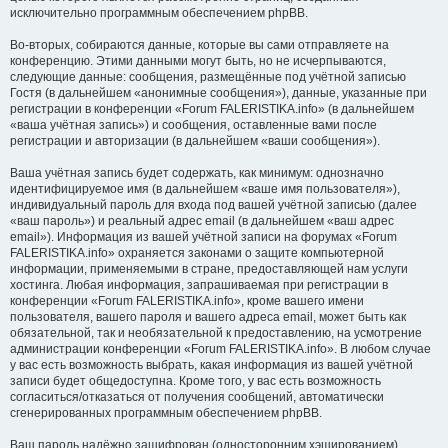
исключительно программным обеспечением phpBB.
Во-вторых, собираются данные, которые вы сами отправляете на
конференцию. Этими данными могут быть, но не исчерпываются,
следующие данные: сообщения, размещённые под учётной записью
Гостя (в дальнейшем «анонимные сообщения»), данные, указанные при
регистрации в конференции «Forum FALERISTIKA.info» (в дальнейшем
«ваша учётная запись») и сообщения, оставленные вами после
регистрации и авторизации (в дальнейшем «ваши сообщения»).
Ваша учётная запись будет содержать, как минимум: однозначно
идентифицируемое имя (в дальнейшем «ваше имя пользователя»),
индивидуальный пароль для входа под вашей учётной записью (далее
«ваш пароль») и реальный адрес email (в дальнейшем «ваш адрес
email»). Информация из вашей учётной записи на форумах «Forum
FALERISTIKA.info» охраняется законами о защите компьютерной
информации, применяемыми в стране, предоставляющей нам услуги
хостинга. Любая информация, запрашиваемая при регистрации в
конференции «Forum FALERISTIKA.info», кроме вашего имени
пользователя, вашего пароля и вашего адреса email, может быть как
обязательной, так и необязательной к предоставлению, на усмотрение
администрации конференции «Forum FALERISTIKA.info». В любом случае
у вас есть возможность выбрать, какая информация из вашей учётной
записи будет общедоступна. Кроме того, у вас есть возможность
согласиться/отказаться от получения сообщений, автоматически
сгенерированных программным обеспечением phpBB.
Ваш пароль надёжно зашифрован (односторонним хэшированием).