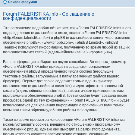
Список форумов
Forum FALERISTIKA.info - Соглашение о
конфиденциальности
Это соглашение подробно объясняет, как «Forum FALERISTIKA.info» и его
подразделения (в дальнейшем «мы», «наш», «Forum FALERISTIKA.info»,
«http://forum.faleristika.info») и phpBB (в дальнейшем «они», «программное
обеспечение phpBB», «www.phpbb.com», «phpBB Limited», «phpBB
Teams») используют информацию, полученную во время любой из ваших
пользовательских сессий (в дальнейшем «ваша информация»).
Ваша информация собирается двумя способами. Во-первых, просмотр
«Forum FALERISTIKA.info» приведёт к созданию программным
обеспечением phpBB определённого числа cookies (небольшие
текстовые файлы, загружаемые в папку временных файлов вашего
браузера). Первые две cookie содержат только идентификатор
пользователя (в дальнейшем «user-id») и идентификатор анонимной
сессии (в дальнейшем «session-id»), автоматически присвоенные вам
программным обеспечением phpBB. Третья cookie будет создана после
просмотра одной из тем конференции «Forum FALERISTIKA.info» и будет
использоваться для хранения информации о прочтённых вами темах,
повышая таким образом удобство работы с форумами.
Также во время просмотра конференции «Forum FALERISTIKA.info» мы
можем установить cookies, внешние по отношению к программному
обеспечению phpBB, однако они выходят за рамки этого документа,
целью которого является рассмотрение страниц, созданных