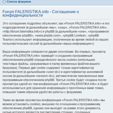
Список форумов
Forum FALERISTIKA.info - Соглашение о
конфиденциальности
Это соглашение подробно объясняет, как «Forum FALERISTIKA.info» и его
подразделения (в дальнейшем «мы», «наш», «Forum FALERISTIKA.info»,
«http://forum.faleristika.info») и phpBB (в дальнейшем «они», «программное
обеспечение phpBB», «www.phpbb.com», «phpBB Limited», «phpBB
Teams») используют информацию, полученную во время любой из ваших
пользовательских сессий (в дальнейшем «ваша информация»).
Ваша информация собирается двумя способами. Во-первых, просмотр
«Forum FALERISTIKA.info» приведёт к созданию программным
обеспечением phpBB определённого числа cookies (небольшие
текстовые файлы, загружаемые в папку временных файлов вашего
браузера). Первые две cookie содержат только идентификатор
пользователя (в дальнейшем «user-id») и идентификатор анонимной
сессии (в дальнейшем «session-id»), автоматически присвоенные вам
программным обеспечением phpBB. Третья cookie будет создана после
просмотра одной из тем конференции «Forum FALERISTIKA.info» и будет
использоваться для хранения информации о прочтённых вами темах,
повышая таким образом удобство работы с форумами.
Также во время просмотра конференции «Forum FALERISTIKA.info» мы
можем установить cookies, внешние по отношению к программному
обеспечению phpBB, однако они выходят за рамки этого документа,
целью которого является рассмотрение страниц, созданных