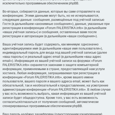
исключительно программным обеспечением phpBB.
Во-вторых, собираются данные, которые вы сами отправляете на
конференцию. Этими данными могут быть, но не исчерпываются,
следующие данные: сообщения, размещённые под учётной записью
Гостя (в дальнейшем «анонимные сообщения»), данные, указанные при
регистрации в конференции «Forum FALERISTIKA.info» (в дальнейшем
«ваша учётная запись») и сообщения, оставленные вами после
регистрации и авторизации (в дальнейшем «ваши сообщения»).
Ваша учётная запись будет содержать, как минимум: однозначно
идентифицируемое имя (в дальнейшем «ваше имя пользователя»),
индивидуальный пароль для входа под вашей учётной записью (далее
«ваш пароль») и реальный адрес email (в дальнейшем «ваш адрес
email»). Информация из вашей учётной записи на форумах «Forum
FALERISTIKA.info» охраняется законами о защите компьютерной
информации, применяемыми в стране, предоставляющей нам услуги
хостинга. Любая информация, запрашиваемая при регистрации в
конференции «Forum FALERISTIKA.info», кроме вашего имени
пользователя, вашего пароля и вашего адреса email, может быть как
обязательной, так и необязательной к предоставлению, на усмотрение
администрации конференции «Forum FALERISTIKA.info». В любом случае
у вас есть возможность выбрать, какая информация из вашей учётной
записи будет общедоступна. Кроме того, у вас есть возможность
согласиться/отказаться от получения сообщений, автоматически
сгенерированных программным обеспечением phpBB.
Ваш пароль надёжно зашифрован (односторонним хэшированием).