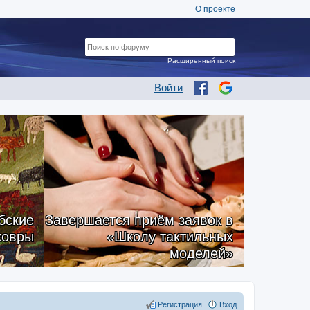
О проекте
Расширенный поиск
Войти
бские
Завершается приём заявок в
ковры
«Школу тактильных
моделей»
Регистрация
Вход