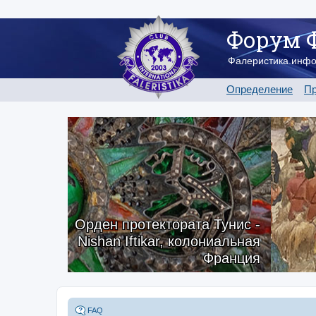
Форум 
Фалеристика.инф
Определение
Пр
Орден протектората Тунис -
Nishan Iftikar, колониальная
Франция
FAQ