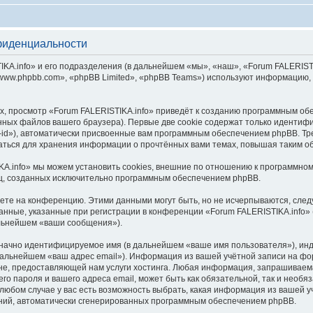
фиденциальности
.info» и его подразделения (в дальнейшем «мы», «наш», «Forum FALERISTIKA.inf
ww.phpbb.com», «phpBB Limited», «phpBB Teams») используют информацию, 
, просмотр «Forum FALERISTIKA.info» приведёт к созданию программным об
ных файлов вашего браузера). Первые две cookie содержат только идентифик
id»), автоматически присвоенные вам программным обеспечением phpBB. Тре
ваться для хранения информации о прочтённых вами темах, повышая таким о
A.info» мы можем установить cookies, внешние по отношению к программном
иц, созданных исключительно программным обеспечением phpBB.
яете на конференцию. Этими данными могут быть, но не исчерпываются, сл
нные, указанные при регистрации в конференции «Forum FALERISTIKA.info» 
альнейшем «ваши сообщения»).
означно идентифицируемое имя (в дальнейшем «ваше имя пользователя»), ин
 дальнейшем «ваш адрес email»). Информация из вашей учётной записи на фо
е, предоставляющей нам услуги хостинга. Любая информация, запрашиваем
его пароля и вашего адреса email, может быть как обязательной, так и необ
юбом случае у вас есть возможность выбрать, какая информация из вашей уч
ений, автоматически сгенерированных программным обеспечением phpBB.