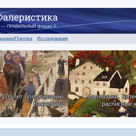
Фалеристика
о — ПРАВИЛЬНЫЙ форум! ©
одажа/Покупка
Исследования
170 лет Аполлинарию
Маляванки. Вите
Васнецову
расписные 