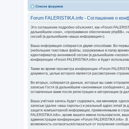
Список форумов
Forum FALERISTIKA.info - Соглашение о кон
Это соглашение подробно объясняет, как «Forum FALERISTIKA
дальнейшем «они», «программное обеспечение phpBB», «w
сессий (в дальнейшем «ваша информация»).
Ваша информация собирается двумя способами. Во-первых
(небольшие текстовые файлы, загружаемые в папку времен
идентификатор анонимной сессии (в дальнейшем «session-
конференции «Forum FALERISTIKA.info» и будет использо
Также во время просмотра конференции «Forum FALERISTIK
документа, целью которого является рассмотрение стран
Во-вторых, собираются данные, которые вы сами отправл
записью Гостя (в дальнейшем «анонимные сообщения»), да
оставленные вами после регистрации и авторизации (в д
Ваша учётная запись будет содержать, как минимум: одн
записью (далее «ваш пароль») и реальный адрес email (в
защите компьютерной информации, применяемыми в стран
FALERISTIKA.info», кроме вашего имени пользователя, ваш
администрации конференции «Forum FALERISTIKA.info». В л
возможность согласиться/отказаться от получения сообщ