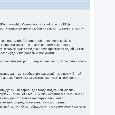
o», «http://forum.faleristika.info») и phpBB (в
полученную во время любой из ваших пользовательских
еспечением phpBB определённого числа cookies
атор пользователя (в дальнейшем «user-id») и
тья cookie будет создана после просмотра одной из тем
бразом удобство работы с форумами.
у обеспечению phpBB, однако они выходят за рамки этого
едующие данные: сообщения, размещённые под учётной
(в дальнейшем «ваша учётная запись») и сообщения,
дивидуальный пароль для входа под вашей учётной
румах «Forum FALERISTIKA.info» охраняется законами о
ая при регистрации в конференции «Forum
язательной к предоставлению, на усмотрение
ётной записи будет общедоступна. Кроме того, у вас есть