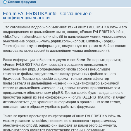
Список форумов
Forum FALERISTIKA.info - Соглашение о
конфиденциальности
Это соглашение подробно объясняет, как «Forum FALERISTIKA.info» и его
подразделения (в дальнейшем «мы», «наш», «Forum FALERISTIKA.info»,
«http://forum.faleristika.info») и phpBB (в дальнейшем «они», «программное
обеспечение phpBB», «www.phpbb.com», «phpBB Limited», «phpBB
Teams») используют информацию, полученную во время любой из ваших
пользовательских сессий (в дальнейшем «ваша информация»).
Ваша информация собирается двумя способами. Во-первых, просмотр
«Forum FALERISTIKA.info» приведёт к созданию программным
обеспечением phpBB определённого числа cookies (небольшие
текстовые файлы, загружаемые в папку временных файлов вашего
браузера). Первые две cookie содержат только идентификатор
пользователя (в дальнейшем «user-id») и идентификатор анонимной
сессии (в дальнейшем «session-id»), автоматически присвоенные вам
программным обеспечением phpBB. Третья cookie будет создана после
просмотра одной из тем конференции «Forum FALERISTIKA.info» и будет
использоваться для хранения информации о прочтённых вами темах,
повышая таким образом удобство работы с форумами.
Также во время просмотра конференции «Forum FALERISTIKA.info» мы
можем установить cookies, внешние по отношению к программному
обеспечению phpBB, однако они выходят за рамки этого документа,
целью которого является рассмотрение страниц, созданных