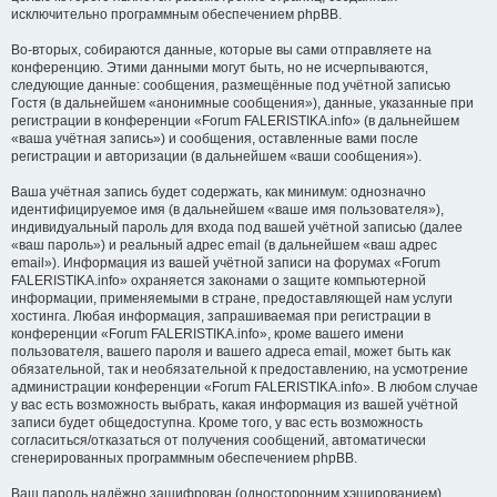
исключительно программным обеспечением phpBB.
Во-вторых, собираются данные, которые вы сами отправляете на
конференцию. Этими данными могут быть, но не исчерпываются,
следующие данные: сообщения, размещённые под учётной записью
Гостя (в дальнейшем «анонимные сообщения»), данные, указанные при
регистрации в конференции «Forum FALERISTIKA.info» (в дальнейшем
«ваша учётная запись») и сообщения, оставленные вами после
регистрации и авторизации (в дальнейшем «ваши сообщения»).
Ваша учётная запись будет содержать, как минимум: однозначно
идентифицируемое имя (в дальнейшем «ваше имя пользователя»),
индивидуальный пароль для входа под вашей учётной записью (далее
«ваш пароль») и реальный адрес email (в дальнейшем «ваш адрес
email»). Информация из вашей учётной записи на форумах «Forum
FALERISTIKA.info» охраняется законами о защите компьютерной
информации, применяемыми в стране, предоставляющей нам услуги
хостинга. Любая информация, запрашиваемая при регистрации в
конференции «Forum FALERISTIKA.info», кроме вашего имени
пользователя, вашего пароля и вашего адреса email, может быть как
обязательной, так и необязательной к предоставлению, на усмотрение
администрации конференции «Forum FALERISTIKA.info». В любом случае
у вас есть возможность выбрать, какая информация из вашей учётной
записи будет общедоступна. Кроме того, у вас есть возможность
согласиться/отказаться от получения сообщений, автоматически
сгенерированных программным обеспечением phpBB.
Ваш пароль надёжно зашифрован (односторонним хэшированием).