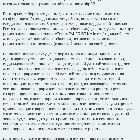
исключительно программным обеспечением phpBB.
Во-вторых, собираются данные, которые вы сами отправляете на
конференцию. Этими данными могут быть, но не исчерпываются,
следующие данные: сообщения, размещённые под учётной записью
Гостя (в дальнейшем «анонимные сообщения»), данные, указанные при
регистрации в конференции «Forum FALERISTIKA.info» (в дальнейшем
«ваша учётная запись») и сообщения, оставленные вами после
регистрации и авторизации (в дальнейшем «ваши сообщения»).
Ваша учётная запись будет содержать, как минимум: однозначно
идентифицируемое имя (в дальнейшем «ваше имя пользователя»),
индивидуальный пароль для входа под вашей учётной записью (далее
«ваш пароль») и реальный адрес email (в дальнейшем «ваш адрес
email»). Информация из вашей учётной записи на форумах «Forum
FALERISTIKA.info» охраняется законами о защите компьютерной
информации, применяемыми в стране, предоставляющей нам услуги
хостинга. Любая информация, запрашиваемая при регистрации в
конференции «Forum FALERISTIKA.info», кроме вашего имени
пользователя, вашего пароля и вашего адреса email, может быть как
обязательной, так и необязательной к предоставлению, на усмотрение
администрации конференции «Forum FALERISTIKA.info». В любом случае
у вас есть возможность выбрать, какая информация из вашей учётной
записи будет общедоступна. Кроме того, у вас есть возможность
согласиться/отказаться от получения сообщений, автоматически
сгенерированных программным обеспечением phpBB.
Ваш пароль надёжно зашифрован (односторонним хэшированием).