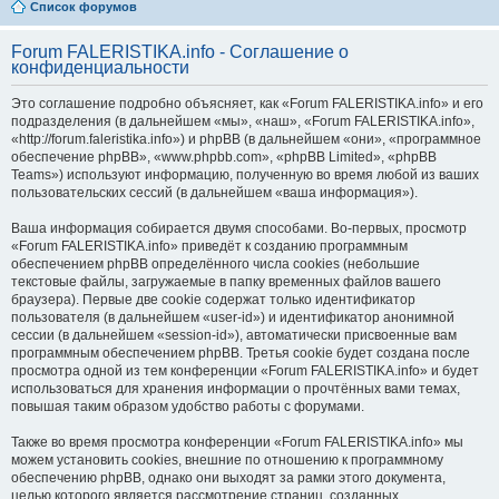
Список форумов
Forum FALERISTIKA.info - Соглашение о
конфиденциальности
Это соглашение подробно объясняет, как «Forum FALERISTIKA.info» и его
подразделения (в дальнейшем «мы», «наш», «Forum FALERISTIKA.info»,
«http://forum.faleristika.info») и phpBB (в дальнейшем «они», «программное
обеспечение phpBB», «www.phpbb.com», «phpBB Limited», «phpBB
Teams») используют информацию, полученную во время любой из ваших
пользовательских сессий (в дальнейшем «ваша информация»).
Ваша информация собирается двумя способами. Во-первых, просмотр
«Forum FALERISTIKA.info» приведёт к созданию программным
обеспечением phpBB определённого числа cookies (небольшие
текстовые файлы, загружаемые в папку временных файлов вашего
браузера). Первые две cookie содержат только идентификатор
пользователя (в дальнейшем «user-id») и идентификатор анонимной
сессии (в дальнейшем «session-id»), автоматически присвоенные вам
программным обеспечением phpBB. Третья cookie будет создана после
просмотра одной из тем конференции «Forum FALERISTIKA.info» и будет
использоваться для хранения информации о прочтённых вами темах,
повышая таким образом удобство работы с форумами.
Также во время просмотра конференции «Forum FALERISTIKA.info» мы
можем установить cookies, внешние по отношению к программному
обеспечению phpBB, однако они выходят за рамки этого документа,
целью которого является рассмотрение страниц, созданных