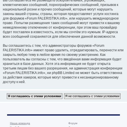
Вы соглашаетесь не размещать оскорбительных, угрожающих,
клеветнических сообщений, порнографических сообщений, призывов к
национальной розни и прочих сообщений, которые могут нарушить
законы вашей страны, страны, которая предоставляет услуги хостинга
для форумов «Forum FALERISTIKA.info», или нарушить международное
право. Попытки размещения таких сообщений могут привести к вашему
немедленному отключению от конференции, при этом ваш провайдер
будет поставлен в известность, если мы сочтём это нужным. IP-адреса
всех сообщений сохраняются для обеспечения данной возможности.
Вы соглашаетесь с тем, что администраторы форумов «Forum
FALERISTIKA.info» имеют право удалить, отредактировать, перенести или
закрыть любую тему в любое время по своему усмотрению. Как
пользователь вы согласны с тем, что введённая вами информация будет
храниться в базе данных. Хотя эта информация не будет открыта
третьим лицам без вашего разрешения, ни администрация конференции
«Forum FALERISTIKA.info», ни phpBB Limited не может быть ответственна
за действия хакеров, которые могут привести к несанкционированному
доступу к ней.
Наша команда
Форум