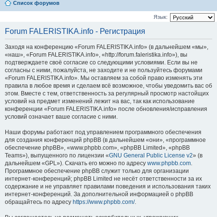
Список форумов
Язык:
Forum FALERISTIKA.info - Регистрация
Заходя на конференцию «Forum FALERISTIKA.info» (в дальнейшем «мы»,
«наш», «Forum FALERISTIKA.info», «http://forum.faleristika.info»), вы
подтверждаете своё согласие со следующими условиями. Если вы не
согласны с ними, пожалуйста, не заходите и не пользуйтесь форумами
«Forum FALERISTIKA.info». Мы оставляем за собой право изменять эти
правила в любое время и сделаем всё возможное, чтобы уведомить вас об
этом. Вместе с тем, ответственность за регулярный просмотр настойщих
условий на предмет изменений лежит на вас, так как использование
конференции «Forum FALERISTIKA.info» после обновления/исправления
условий означает ваше согласие с ними.
Наши форумы работают под управлением программного обеспечения
для создания конференций phpBB (в дальнейшем «они», «программное
обеспечение phpBB», «www.phpbb.com», «phpBB Limited», «phpBB
Teams»), выпущенного по лицензии «
GNU General Public License v2
» (в
дальнейшем «GPL»). Скачать его можно по адресу
www.phpbb.com
.
Программное обеспечение phpBB служит только для организации
интернет-конференций; phpBB Limited не несёт ответственности за их
содержание и не управляет правилами поведения и использования таких
интернет-конференций. За дополнительной информацией о phpBB
обращайтесь по адресу
https://www.phpbb.com/
.