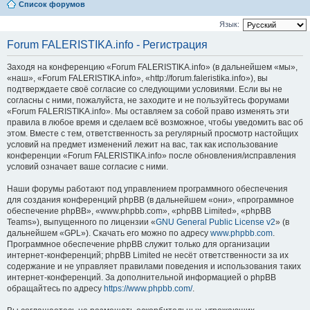
Список форумов
Язык:
Forum FALERISTIKA.info - Регистрация
Заходя на конференцию «Forum FALERISTIKA.info» (в дальнейшем «мы»,
«наш», «Forum FALERISTIKA.info», «http://forum.faleristika.info»), вы
подтверждаете своё согласие со следующими условиями. Если вы не
согласны с ними, пожалуйста, не заходите и не пользуйтесь форумами
«Forum FALERISTIKA.info». Мы оставляем за собой право изменять эти
правила в любое время и сделаем всё возможное, чтобы уведомить вас об
этом. Вместе с тем, ответственность за регулярный просмотр настойщих
условий на предмет изменений лежит на вас, так как использование
конференции «Forum FALERISTIKA.info» после обновления/исправления
условий означает ваше согласие с ними.
Наши форумы работают под управлением программного обеспечения
для создания конференций phpBB (в дальнейшем «они», «программное
обеспечение phpBB», «www.phpbb.com», «phpBB Limited», «phpBB
Teams»), выпущенного по лицензии «
GNU General Public License v2
» (в
дальнейшем «GPL»). Скачать его можно по адресу
www.phpbb.com
.
Программное обеспечение phpBB служит только для организации
интернет-конференций; phpBB Limited не несёт ответственности за их
содержание и не управляет правилами поведения и использования таких
интернет-конференций. За дополнительной информацией о phpBB
обращайтесь по адресу
https://www.phpbb.com/
.