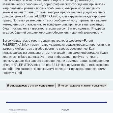
Вы соглашаетесь не размещать оскорбительных, угрожающих,
клеветнических сообщений, порнографических сообщений, призывов к
национальной розни и прочих сообщений, которые могут нарушить
законы вашей страны, страны, которая предоставляет услуги хостинга
для форумов «Forum FALERISTIKA.info», или нарушить международное
право. Попытки размещения таких сообщений могут привести к вашему
немедленному отключению от конференции, при этом ваш провайдер
будет поставлен в известность, если мы сочтём это нужным. IP-адреса
всех сообщений сохраняются для обеспечения данной возможности.
Вы соглашаетесь с тем, что администраторы форумов «Forum
FALERISTIKA.info» имеют право удалить, отредактировать, перенести или
закрыть любую тему в любое время по своему усмотрению. Как
пользователь вы согласны с тем, что введённая вами информация будет
храниться в базе данных. Хотя эта информация не будет открыта
третьим лицам без вашего разрешения, ни администрация конференции
«Forum FALERISTIKA.info», ни phpBB Limited не может быть ответственна
за действия хакеров, которые могут привести к несанкционированному
доступу к ней.
Наша команда
Форум