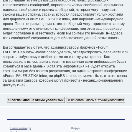
Вы соглашаетесь не размещать оскорбительных, угрожающих,
клеветнических сообщений, порнографических сообщений, призывов к
национальной розни и прочих сообщений, которые могут нарушить
законы вашей страны, страны, которая предоставляет услуги хостинга
для форумов «Forum FALERISTIKA.info», или нарушить международное
право. Попытки размещения таких сообщений могут привести к вашему
немедленному отключению от конференции, при этом ваш провайдер
будет поставлен в известность, если мы сочтём это нужным. IP-адреса
всех сообщений сохраняются для обеспечения данной возможности.
Вы соглашаетесь с тем, что администраторы форумов «Forum
FALERISTIKA.info» имеют право удалить, отредактировать, перенести или
закрыть любую тему в любое время по своему усмотрению. Как
пользователь вы согласны с тем, что введённая вами информация будет
храниться в базе данных. Хотя эта информация не будет открыта
третьим лицам без вашего разрешения, ни администрация конференции
«Forum FALERISTIKA.info», ни phpBB Limited не может быть ответственна
за действия хакеров, которые могут привести к несанкционированному
доступу к ней.
Наша команда
Форум