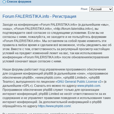
Список форумов
Язык:
Forum FALERISTIKA.info - Регистрация
Заходя на конференцию «Forum FALERISTIKA.info» (в дальнейшем «мы»,
«наш», «Forum FALERISTIKA.info», «http://forum.faleristika.info»), вы
подтверждаете своё согласие со следующими условиями. Если вы не
согласны с ними, пожалуйста, не заходите и не пользуйтесь форумами
«Forum FALERISTIKA.info». Мы оставляем за собой право изменять эти
правила в любое время и сделаем всё возможное, чтобы уведомить вас об
этом. Вместе с тем, ответственность за регулярный просмотр настойщих
условий на предмет изменений лежит на вас, так как использование
конференции «Forum FALERISTIKA.info» после обновления/исправления
условий означает ваше согласие с ними.
Наши форумы работают под управлением программного обеспечения
для создания конференций phpBB (в дальнейшем «они», «программное
обеспечение phpBB», «www.phpbb.com», «phpBB Limited», «phpBB
Teams»), выпущенного по лицензии «
GNU General Public License v2
» (в
дальнейшем «GPL»). Скачать его можно по адресу
www.phpbb.com
.
Программное обеспечение phpBB служит только для организации
интернет-конференций; phpBB Limited не несёт ответственности за их
содержание и не управляет правилами поведения и использования таких
интернет-конференций. За дополнительной информацией о phpBB
обращайтесь по адресу
https://www.phpbb.com/
.