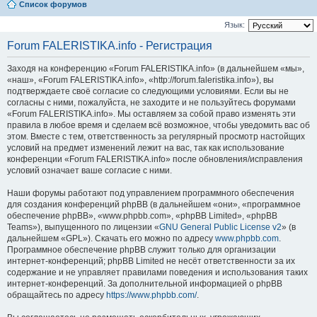
Список форумов
Язык:
Forum FALERISTIKA.info - Регистрация
Заходя на конференцию «Forum FALERISTIKA.info» (в дальнейшем «мы»,
«наш», «Forum FALERISTIKA.info», «http://forum.faleristika.info»), вы
подтверждаете своё согласие со следующими условиями. Если вы не
согласны с ними, пожалуйста, не заходите и не пользуйтесь форумами
«Forum FALERISTIKA.info». Мы оставляем за собой право изменять эти
правила в любое время и сделаем всё возможное, чтобы уведомить вас об
этом. Вместе с тем, ответственность за регулярный просмотр настойщих
условий на предмет изменений лежит на вас, так как использование
конференции «Forum FALERISTIKA.info» после обновления/исправления
условий означает ваше согласие с ними.
Наши форумы работают под управлением программного обеспечения
для создания конференций phpBB (в дальнейшем «они», «программное
обеспечение phpBB», «www.phpbb.com», «phpBB Limited», «phpBB
Teams»), выпущенного по лицензии «
GNU General Public License v2
» (в
дальнейшем «GPL»). Скачать его можно по адресу
www.phpbb.com
.
Программное обеспечение phpBB служит только для организации
интернет-конференций; phpBB Limited не несёт ответственности за их
содержание и не управляет правилами поведения и использования таких
интернет-конференций. За дополнительной информацией о phpBB
обращайтесь по адресу
https://www.phpbb.com/
.