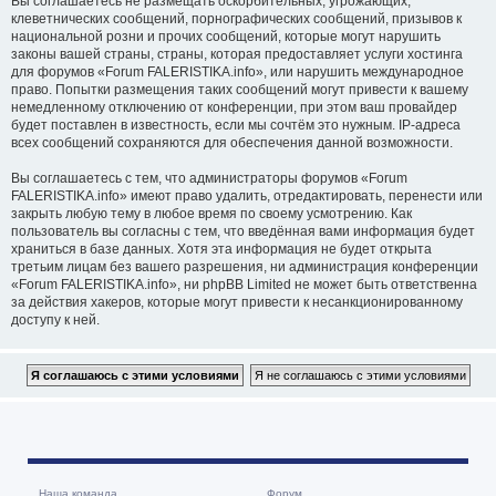
Вы соглашаетесь не размещать оскорбительных, угрожающих,
клеветнических сообщений, порнографических сообщений, призывов к
национальной розни и прочих сообщений, которые могут нарушить
законы вашей страны, страны, которая предоставляет услуги хостинга
для форумов «Forum FALERISTIKA.info», или нарушить международное
право. Попытки размещения таких сообщений могут привести к вашему
немедленному отключению от конференции, при этом ваш провайдер
будет поставлен в известность, если мы сочтём это нужным. IP-адреса
всех сообщений сохраняются для обеспечения данной возможности.
Вы соглашаетесь с тем, что администраторы форумов «Forum
FALERISTIKA.info» имеют право удалить, отредактировать, перенести или
закрыть любую тему в любое время по своему усмотрению. Как
пользователь вы согласны с тем, что введённая вами информация будет
храниться в базе данных. Хотя эта информация не будет открыта
третьим лицам без вашего разрешения, ни администрация конференции
«Forum FALERISTIKA.info», ни phpBB Limited не может быть ответственна
за действия хакеров, которые могут привести к несанкционированному
доступу к ней.
Наша команда
Форум