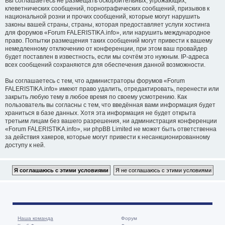
Вы соглашаетесь не размещать оскорбительных, угрожающих,
клеветнических сообщений, порнографических сообщений, призывов к
национальной розни и прочих сообщений, которые могут нарушить
законы вашей страны, страны, которая предоставляет услуги хостинга
для форумов «Forum FALERISTIKA.info», или нарушить международное
право. Попытки размещения таких сообщений могут привести к вашему
немедленному отключению от конференции, при этом ваш провайдер
будет поставлен в известность, если мы сочтём это нужным. IP-адреса
всех сообщений сохраняются для обеспечения данной возможности.
Вы соглашаетесь с тем, что администраторы форумов «Forum
FALERISTIKA.info» имеют право удалить, отредактировать, перенести или
закрыть любую тему в любое время по своему усмотрению. Как
пользователь вы согласны с тем, что введённая вами информация будет
храниться в базе данных. Хотя эта информация не будет открыта
третьим лицам без вашего разрешения, ни администрация конференции
«Forum FALERISTIKA.info», ни phpBB Limited не может быть ответственна
за действия хакеров, которые могут привести к несанкционированному
доступу к ней.
Наша команда
Форум