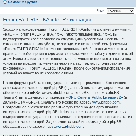
Список форумов
Язык:
Forum FALERISTIKA.info - Регистрация
Заходя на конференцию «Forum FALERISTIKA.info» (в дальнейшем «мы»,
«наш», «Forum FALERISTIKA.info», «http://forum.faleristika.info»), вы
подтверждаете своё согласие со следующими условиями. Если вы не
согласны с ними, пожалуйста, не заходите и не пользуйтесь форумами
«Forum FALERISTIKA.info». Мы оставляем за собой право изменять эти
правила в любое время и сделаем всё возможное, чтобы уведомить вас об
этом. Вместе с тем, ответственность за регулярный просмотр настойщих
условий на предмет изменений лежит на вас, так как использование
конференции «Forum FALERISTIKA.info» после обновления/исправления
условий означает ваше согласие с ними.
Наши форумы работают под управлением программного обеспечения
для создания конференций phpBB (в дальнейшем «они», «программное
обеспечение phpBB», «www.phpbb.com», «phpBB Limited», «phpBB
Teams»), выпущенного по лицензии «
GNU General Public License v2
» (в
дальнейшем «GPL»). Скачать его можно по адресу
www.phpbb.com
.
Программное обеспечение phpBB служит только для организации
интернет-конференций; phpBB Limited не несёт ответственности за их
содержание и не управляет правилами поведения и использования таких
интернет-конференций. За дополнительной информацией о phpBB
обращайтесь по адресу
https://www.phpbb.com/
.