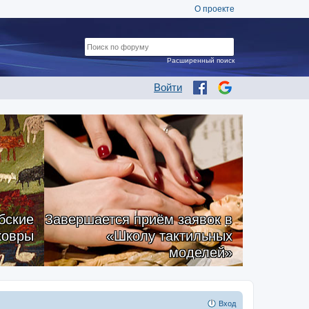
О проекте
Расширенный поиск
Войти
бские
Завершается приём заявок в
ковры
«Школу тактильных
моделей»
Вход