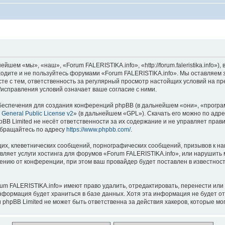
шем «мы», «наш», «Forum FALERISTIKA.info», «http://forum.faleristika.info»
аходите и не пользуйтесь форумами «Forum FALERISTIKA.info». Мы оставляем 
сте с тем, ответственность за регулярный просмотр настойщих условий на пр
исправления условий означает ваше согласие с ними.
еспечения для создания конференций phpBB (в дальнейшем «они», «програ
General Public License v2
» (в дальнейшем «GPL»). Скачать его можно по адр
BB Limited не несёт ответственности за их содержание и не управляет прав
обращайтесь по адресу
https://www.phpbb.com/
.
их, клеветнических сообщений, порнографических сообщений, призывов к на
вляет услуги хостинга для форумов «Forum FALERISTIKA.info», или нарушит
нию от конференции, при этом ваш провайдер будет поставлен в известность
um FALERISTIKA.info» имеют право удалить, отредактировать, перенести или
информация будет храниться в базе данных. Хотя эта информация не будет о
phpBB Limited не может быть ответственна за действия хакеров, которые мог