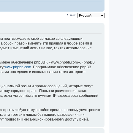
Язык:
), вы подтверждаете своё согласие со следующими
за собой право изменять эти правила в любое время и
едмет изменений лежит на вас, так как использование
ммное обеспечение phpBB», «www.phpbb.com», «phpBB
есу
www.phpbb.com
. Программное обеспечение phpBB
илами поведения и использования таких интернет-
циональной розни и прочих сообщений, которые могут
ь международное право. Попытки размещения таких
, если мы сочтём это нужным. IP-адреса всех сообщений
 закрыть любую тему в любое время по своему усмотрению.
ткрыта третьим лицам без вашего разрешения, ни
ут привести к несанкционированному доступу к ней.