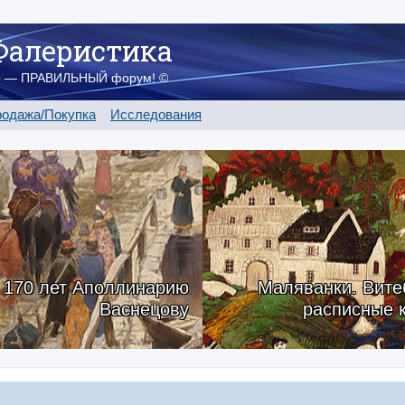
Фалеристика
о — ПРАВИЛЬНЫЙ форум! ©
одажа/Покупка
Исследования
170 лет Аполлинарию
Маляванки. Вите
Васнецову
расписные 