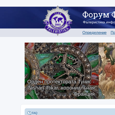
Форум 
Фалеристика.инф
Определение
Пр
Орден протектората Тунис -
Nishan Iftikar, колониальная
Франция
FAQ