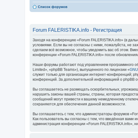
Список форумов
Forum FALERISTIKA.info - Регистрация
Заходя на конференцию «Forum FALERISTIKA.info» (в дальней
условиями. Если вы не согласны с ними, пожалуйста, не з
сделаем всё возможное, чтобы уведомить вас об этом. Вме
конференции «Forum FALERISTIKA.info» после обновления/
Наши форумы работают под управлением программного об
Limited», «phpBB Teams»), выпущенного по лицензии «
GNU 
служит только для организации интернет-конференций; php
конференций. За дополнительной информацией о phpBB 
Вы соглашаетесь не размещать оскорбительных, угрожающ
нарушить законы вашей страны, страны, которая предоста
сообщений могут привести к вашему немедленному отключе
сохраняются для обеспечения данной возможности.
Вы соглашаетесь с тем, что администраторы форумов «For
Как пользователь вы согласны с тем, что введённая вами 
администрация конференции «Forum FALERISTIKA.info», ни 