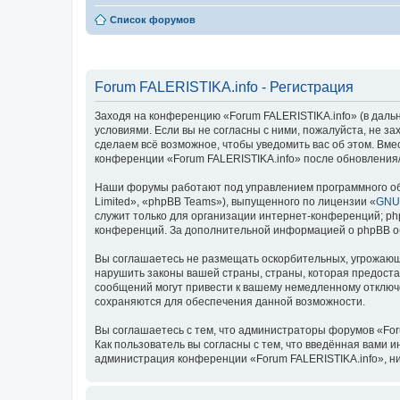
Список форумов
Forum FALERISTIKA.info - Регистрация
Заходя на конференцию «Forum FALERISTIKA.info» (в дальней
условиями. Если вы не согласны с ними, пожалуйста, не з
сделаем всё возможное, чтобы уведомить вас об этом. Вме
конференции «Forum FALERISTIKA.info» после обновления/
Наши форумы работают под управлением программного об
Limited», «phpBB Teams»), выпущенного по лицензии «
GNU 
служит только для организации интернет-конференций; php
конференций. За дополнительной информацией о phpBB 
Вы соглашаетесь не размещать оскорбительных, угрожающ
нарушить законы вашей страны, страны, которая предоста
сообщений могут привести к вашему немедленному отключе
сохраняются для обеспечения данной возможности.
Вы соглашаетесь с тем, что администраторы форумов «For
Как пользователь вы согласны с тем, что введённая вами 
администрация конференции «Forum FALERISTIKA.info», ни 