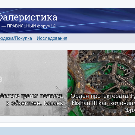
Фалеристика
о — ПРАВИЛЬНЫЙ форум! ©
одажа/Покупка
Исследования
ёвские грани: полвека
Орден протектората Ту
в объективе. Казань
Nishan Iftikar, колони
Фр