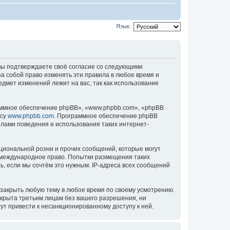
Язык:
), вы подтверждаете своё согласие со следующими
за собой право изменять эти правила в любое время и
едмет изменений лежит на вас, так как использование
ммное обеспечение phpBB», «www.phpbb.com», «phpBB
есу
www.phpbb.com
. Программное обеспечение phpBB
илами поведения и использования таких интернет-
циональной розни и прочих сообщений, которые могут
ь международное право. Попытки размещения таких
, если мы сочтём это нужным. IP-адреса всех сообщений
 закрыть любую тему в любое время по своему усмотрению.
ткрыта третьим лицам без вашего разрешения, ни
ут привести к несанкционированному доступу к ней.