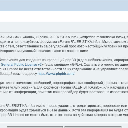
шем «мы», «наш», «Forum FALERISTIKA.info», «http://forum.faleristika.info»
аходите и не пользуйтесь форумами «Forum FALERISTIKA.info». Мы оставляем 
сте с тем, ответственность за регулярный просмотр настойщих условий на пр
исправления условий означает ваше согласие с ними.
еспечения для создания конференций phpBB (в дальнейшем «они», «програ
General Public License v2
» (в дальнейшем «GPL»). Скачать его можно по адр
BB Limited не несёт ответственности за их содержание и не управляет прав
обращайтесь по адресу
https://www.phpbb.com/
.
их, клеветнических сообщений, порнографических сообщений, призывов к на
вляет услуги хостинга для форумов «Forum FALERISTIKA.info», или нарушит
нию от конференции, при этом ваш провайдер будет поставлен в известность
um FALERISTIKA.info» имеют право удалить, отредактировать, перенести или
информация будет храниться в базе данных. Хотя эта информация не будет о
phpBB Limited не может быть ответственна за действия хакеров, которые мог