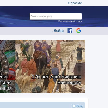
О проекте
Расширенный поиск
Войти
нис -
170 лет Аполлинарию
альная
Васнецову
анция
Вход