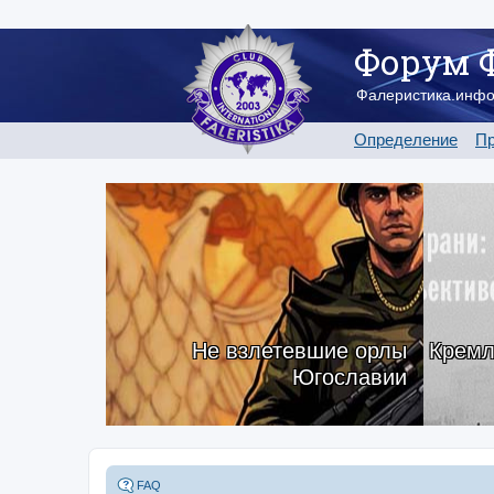
Форум 
Фалеристика.инф
Определение
Пр
Не взлетевшие орлы
Кремл
Югославии
FAQ