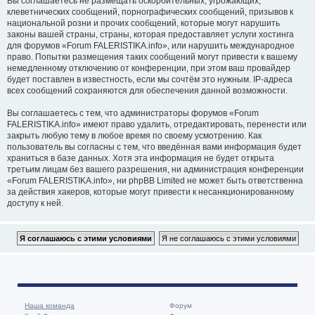
Вы соглашаетесь не размещать оскорбительных, угрожающих,
клеветнических сообщений, порнографических сообщений, призывов к
национальной розни и прочих сообщений, которые могут нарушить
законы вашей страны, страны, которая предоставляет услуги хостинга
для форумов «Forum FALERISTIKA.info», или нарушить международное
право. Попытки размещения таких сообщений могут привести к вашему
немедленному отключению от конференции, при этом ваш провайдер
будет поставлен в известность, если мы сочтём это нужным. IP-адреса
всех сообщений сохраняются для обеспечения данной возможности.
Вы соглашаетесь с тем, что администраторы форумов «Forum
FALERISTIKA.info» имеют право удалить, отредактировать, перенести или
закрыть любую тему в любое время по своему усмотрению. Как
пользователь вы согласны с тем, что введённая вами информация будет
храниться в базе данных. Хотя эта информация не будет открыта
третьим лицам без вашего разрешения, ни администрация конференции
«Forum FALERISTIKA.info», ни phpBB Limited не может быть ответственна
за действия хакеров, которые могут привести к несанкционированному
доступу к ней.
Наша команда
Форум