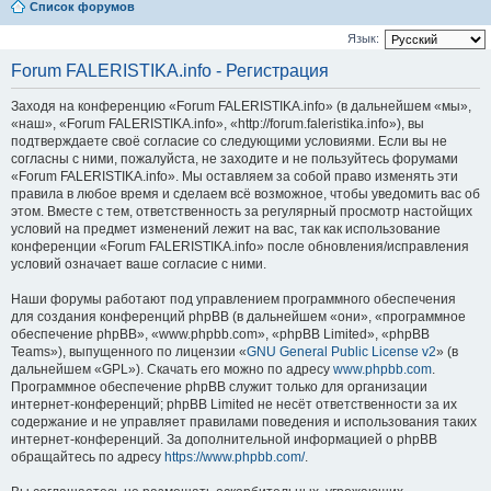
Список форумов
Язык:
Forum FALERISTIKA.info - Регистрация
Заходя на конференцию «Forum FALERISTIKA.info» (в дальнейшем «мы»,
«наш», «Forum FALERISTIKA.info», «http://forum.faleristika.info»), вы
подтверждаете своё согласие со следующими условиями. Если вы не
согласны с ними, пожалуйста, не заходите и не пользуйтесь форумами
«Forum FALERISTIKA.info». Мы оставляем за собой право изменять эти
правила в любое время и сделаем всё возможное, чтобы уведомить вас об
этом. Вместе с тем, ответственность за регулярный просмотр настойщих
условий на предмет изменений лежит на вас, так как использование
конференции «Forum FALERISTIKA.info» после обновления/исправления
условий означает ваше согласие с ними.
Наши форумы работают под управлением программного обеспечения
для создания конференций phpBB (в дальнейшем «они», «программное
обеспечение phpBB», «www.phpbb.com», «phpBB Limited», «phpBB
Teams»), выпущенного по лицензии «
GNU General Public License v2
» (в
дальнейшем «GPL»). Скачать его можно по адресу
www.phpbb.com
.
Программное обеспечение phpBB служит только для организации
интернет-конференций; phpBB Limited не несёт ответственности за их
содержание и не управляет правилами поведения и использования таких
интернет-конференций. За дополнительной информацией о phpBB
обращайтесь по адресу
https://www.phpbb.com/
.