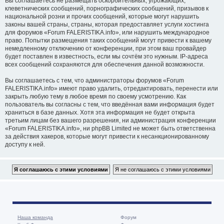
Вы соглашаетесь не размещать оскорбительных, угрожающих,
клеветнических сообщений, порнографических сообщений, призывов к
национальной розни и прочих сообщений, которые могут нарушить
законы вашей страны, страны, которая предоставляет услуги хостинга
для форумов «Forum FALERISTIKA.info», или нарушить международное
право. Попытки размещения таких сообщений могут привести к вашему
немедленному отключению от конференции, при этом ваш провайдер
будет поставлен в известность, если мы сочтём это нужным. IP-адреса
всех сообщений сохраняются для обеспечения данной возможности.
Вы соглашаетесь с тем, что администраторы форумов «Forum
FALERISTIKA.info» имеют право удалить, отредактировать, перенести или
закрыть любую тему в любое время по своему усмотрению. Как
пользователь вы согласны с тем, что введённая вами информация будет
храниться в базе данных. Хотя эта информация не будет открыта
третьим лицам без вашего разрешения, ни администрация конференции
«Forum FALERISTIKA.info», ни phpBB Limited не может быть ответственна
за действия хакеров, которые могут привести к несанкционированному
доступу к ней.
Наша команда
Форум