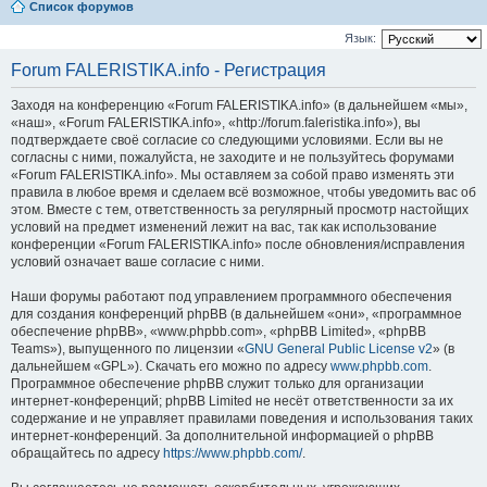
Список форумов
Язык:
Forum FALERISTIKA.info - Регистрация
Заходя на конференцию «Forum FALERISTIKA.info» (в дальнейшем «мы»,
«наш», «Forum FALERISTIKA.info», «http://forum.faleristika.info»), вы
подтверждаете своё согласие со следующими условиями. Если вы не
согласны с ними, пожалуйста, не заходите и не пользуйтесь форумами
«Forum FALERISTIKA.info». Мы оставляем за собой право изменять эти
правила в любое время и сделаем всё возможное, чтобы уведомить вас об
этом. Вместе с тем, ответственность за регулярный просмотр настойщих
условий на предмет изменений лежит на вас, так как использование
конференции «Forum FALERISTIKA.info» после обновления/исправления
условий означает ваше согласие с ними.
Наши форумы работают под управлением программного обеспечения
для создания конференций phpBB (в дальнейшем «они», «программное
обеспечение phpBB», «www.phpbb.com», «phpBB Limited», «phpBB
Teams»), выпущенного по лицензии «
GNU General Public License v2
» (в
дальнейшем «GPL»). Скачать его можно по адресу
www.phpbb.com
.
Программное обеспечение phpBB служит только для организации
интернет-конференций; phpBB Limited не несёт ответственности за их
содержание и не управляет правилами поведения и использования таких
интернет-конференций. За дополнительной информацией о phpBB
обращайтесь по адресу
https://www.phpbb.com/
.