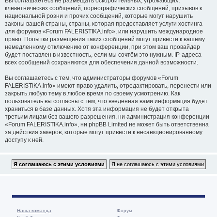
Вы соглашаетесь не размещать оскорбительных, угрожающих,
клеветнических сообщений, порнографических сообщений, призывов к
национальной розни и прочих сообщений, которые могут нарушить
законы вашей страны, страны, которая предоставляет услуги хостинга
для форумов «Forum FALERISTIKA.info», или нарушить международное
право. Попытки размещения таких сообщений могут привести к вашему
немедленному отключению от конференции, при этом ваш провайдер
будет поставлен в известность, если мы сочтём это нужным. IP-адреса
всех сообщений сохраняются для обеспечения данной возможности.
Вы соглашаетесь с тем, что администраторы форумов «Forum
FALERISTIKA.info» имеют право удалить, отредактировать, перенести или
закрыть любую тему в любое время по своему усмотрению. Как
пользователь вы согласны с тем, что введённая вами информация будет
храниться в базе данных. Хотя эта информация не будет открыта
третьим лицам без вашего разрешения, ни администрация конференции
«Forum FALERISTIKA.info», ни phpBB Limited не может быть ответственна
за действия хакеров, которые могут привести к несанкционированному
доступу к ней.
Наша команда
Форум