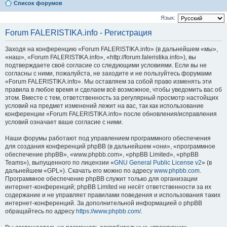
Список форумов
Язык:
Forum FALERISTIKA.info - Регистрация
Заходя на конференцию «Forum FALERISTIKA.info» (в дальнейшем «мы»,
«наш», «Forum FALERISTIKA.info», «http://forum.faleristika.info»), вы
подтверждаете своё согласие со следующими условиями. Если вы не
согласны с ними, пожалуйста, не заходите и не пользуйтесь форумами
«Forum FALERISTIKA.info». Мы оставляем за собой право изменять эти
правила в любое время и сделаем всё возможное, чтобы уведомить вас об
этом. Вместе с тем, ответственность за регулярный просмотр настойщих
условий на предмет изменений лежит на вас, так как использование
конференции «Forum FALERISTIKA.info» после обновления/исправления
условий означает ваше согласие с ними.
Наши форумы работают под управлением программного обеспечения
для создания конференций phpBB (в дальнейшем «они», «программное
обеспечение phpBB», «www.phpbb.com», «phpBB Limited», «phpBB
Teams»), выпущенного по лицензии «
GNU General Public License v2
» (в
дальнейшем «GPL»). Скачать его можно по адресу
www.phpbb.com
.
Программное обеспечение phpBB служит только для организации
интернет-конференций; phpBB Limited не несёт ответственности за их
содержание и не управляет правилами поведения и использования таких
интернет-конференций. За дополнительной информацией о phpBB
обращайтесь по адресу
https://www.phpbb.com/
.