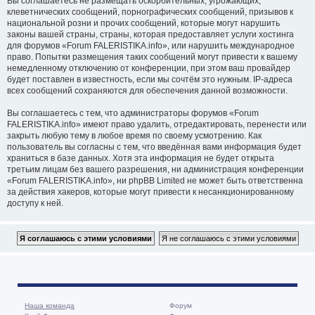
Вы соглашаетесь не размещать оскорбительных, угрожающих,
клеветнических сообщений, порнографических сообщений, призывов к
национальной розни и прочих сообщений, которые могут нарушить
законы вашей страны, страны, которая предоставляет услуги хостинга
для форумов «Forum FALERISTIKA.info», или нарушить международное
право. Попытки размещения таких сообщений могут привести к вашему
немедленному отключению от конференции, при этом ваш провайдер
будет поставлен в известность, если мы сочтём это нужным. IP-адреса
всех сообщений сохраняются для обеспечения данной возможности.
Вы соглашаетесь с тем, что администраторы форумов «Forum
FALERISTIKA.info» имеют право удалить, отредактировать, перенести или
закрыть любую тему в любое время по своему усмотрению. Как
пользователь вы согласны с тем, что введённая вами информация будет
храниться в базе данных. Хотя эта информация не будет открыта
третьим лицам без вашего разрешения, ни администрация конференции
«Forum FALERISTIKA.info», ни phpBB Limited не может быть ответственна
за действия хакеров, которые могут привести к несанкционированному
доступу к ней.
Наша команда
Форум