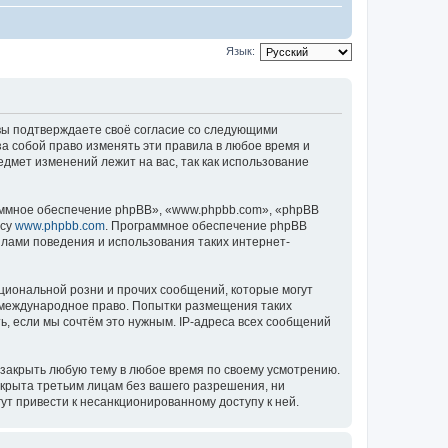
Язык:
), вы подтверждаете своё согласие со следующими
за собой право изменять эти правила в любое время и
едмет изменений лежит на вас, так как использование
ммное обеспечение phpBB», «www.phpbb.com», «phpBB
есу
www.phpbb.com
. Программное обеспечение phpBB
илами поведения и использования таких интернет-
циональной розни и прочих сообщений, которые могут
ь международное право. Попытки размещения таких
, если мы сочтём это нужным. IP-адреса всех сообщений
 закрыть любую тему в любое время по своему усмотрению.
ткрыта третьим лицам без вашего разрешения, ни
ут привести к несанкционированному доступу к ней.