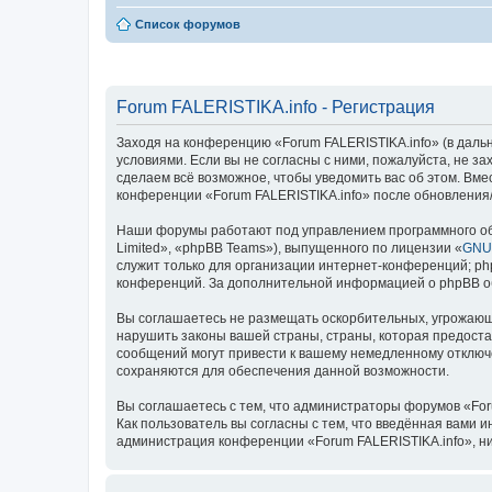
Список форумов
Forum FALERISTIKA.info - Регистрация
Заходя на конференцию «Forum FALERISTIKA.info» (в дальней
условиями. Если вы не согласны с ними, пожалуйста, не з
сделаем всё возможное, чтобы уведомить вас об этом. Вме
конференции «Forum FALERISTIKA.info» после обновления/
Наши форумы работают под управлением программного об
Limited», «phpBB Teams»), выпущенного по лицензии «
GNU 
служит только для организации интернет-конференций; php
конференций. За дополнительной информацией о phpBB 
Вы соглашаетесь не размещать оскорбительных, угрожающ
нарушить законы вашей страны, страны, которая предоста
сообщений могут привести к вашему немедленному отключе
сохраняются для обеспечения данной возможности.
Вы соглашаетесь с тем, что администраторы форумов «For
Как пользователь вы согласны с тем, что введённая вами 
администрация конференции «Forum FALERISTIKA.info», ни 