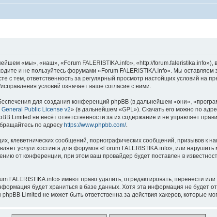
шем «мы», «наш», «Forum FALERISTIKA.info», «http://forum.faleristika.info»
аходите и не пользуйтесь форумами «Forum FALERISTIKA.info». Мы оставляем 
сте с тем, ответственность за регулярный просмотр настойщих условий на пр
исправления условий означает ваше согласие с ними.
еспечения для создания конференций phpBB (в дальнейшем «они», «програ
General Public License v2
» (в дальнейшем «GPL»). Скачать его можно по адр
BB Limited не несёт ответственности за их содержание и не управляет прав
обращайтесь по адресу
https://www.phpbb.com/
.
их, клеветнических сообщений, порнографических сообщений, призывов к на
вляет услуги хостинга для форумов «Forum FALERISTIKA.info», или нарушит
нию от конференции, при этом ваш провайдер будет поставлен в известность
um FALERISTIKA.info» имеют право удалить, отредактировать, перенести или
информация будет храниться в базе данных. Хотя эта информация не будет о
phpBB Limited не может быть ответственна за действия хакеров, которые мог