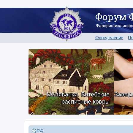
Форум 
Фалеристика.инф
Определение
Пр
Маляванки. Витебские
Заверш
расписные ковры
FAQ