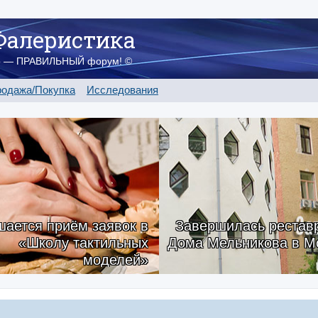
Фалеристика
о — ПРАВИЛЬНЫЙ форум! ©
одажа/Покупка
Исследования
ается приём заявок в
Завершилась рестав
«Школу тактильных
Дома Мельникова в М
моделей»