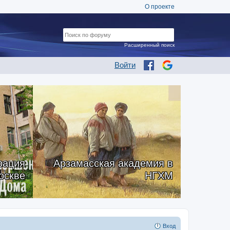
О проекте
Расширенный поиск
Войти
рация
Арзамасская академия в
оскве
НГХМ
Вход